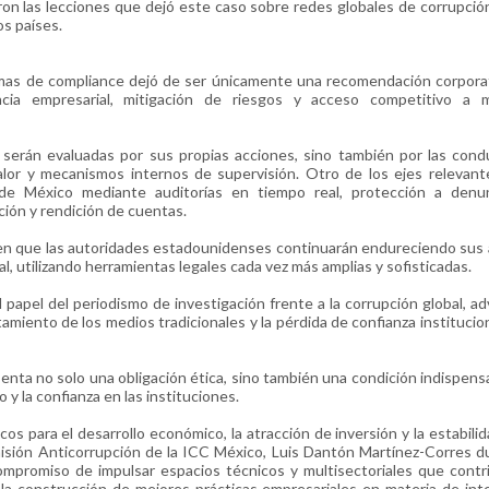
ron las lecciones que dejó este caso sobre redes globales de corrupció
os países.
amas de compliance dejó de ser únicamente una recomendación corpora
cia empresarial, mitigación de riesgos y acceso competitivo a 
 serán evaluadas por sus propias acciones, sino también por las con
alor y mecanismos internos de supervisión. Otro de los ejes relevant
 de México mediante auditorías en tiempo real, protección a denun
ción y rendición de cuentas.
on en que las autoridades estadounidenses continuarán endureciendo sus
l, utilizando herramientas legales cada vez más amplias y sofisticadas.
papel del periodismo de investigación frente a la corrupción global, ad
tamiento de los medios tradicionales y la pérdida de confianza institucion
nta no solo una obligación ética, sino también una condición indispens
 y la confianza en las instituciones.
os para el desarrollo económico, la atracción de inversión y la estabilid
misión Anticorrupción de la ICC México, Luis Dantón Martínez-Corres d
promiso de impulsar espacios técnicos y multisectoriales que contri
 y la construcción de mejores prácticas empresariales en materia de int