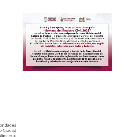
toridades
ro Ciudad
plimiento