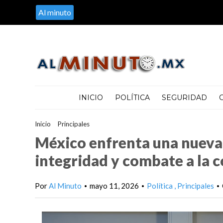
Al minuto
INICIO
POLÍTICA
SEGURIDAD
Inicio
>
Principales
>
México enfrenta una nueva era de exigencia
México enfrenta una nueva 
integridad y combate a la c
Por
Al Minuto
mayo 11, 2026
Política
Principales
•
•
•