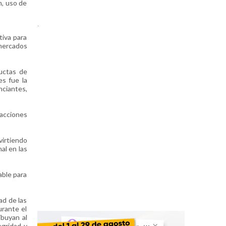
n, uso de
.
tiva para
mercados
ductas de
es fue la
ciantes,
 acciones
virtiendo
al en las
able para
ad de las
urante el
buyan al
egridad y