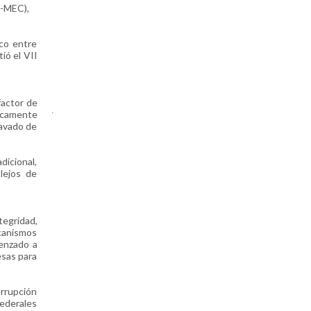
T-MEC),
co entre
ió el VII
factor de
.
nicamente
lavado de
icional,
lejos de
tegridad,
ecanismos
menzado a
esas para
rrupción
federales