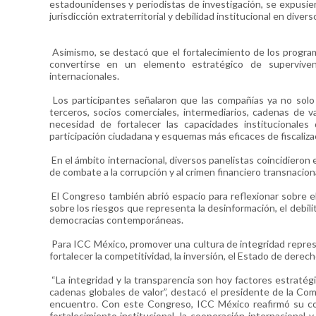
estadounidenses y periodistas de investigación, se expusie
jurisdicción extraterritorial y debilidad institucional en divers
Asimismo, se destacó que el fortalecimiento de los progr
convertirse en un elemento estratégico de superviven
internacionales.
Los participantes señalaron que las compañías ya no solo
terceros, socios comerciales, intermediarios, cadenas de v
necesidad de fortalecer las capacidades institucionales
participación ciudadana y esquemas más eficaces de fiscaliza
En el ámbito internacional, diversos panelistas coincidier
de combate a la corrupción y al crimen financiero transnaciona
El Congreso también abrió espacio para reflexionar sobre el 
sobre los riesgos que representa la desinformación, el debili
democracias contemporáneas.
Para ICC México, promover una cultura de integridad represe
fortalecer la competitividad, la inversión, el Estado de derecho
“La integridad y la transparencia son hoy factores estratégic
cadenas globales de valor”, destacó el presidente de la Co
encuentro. Con este Congreso, ICC México reafirmó su com
fortalecimiento institucional, la cooperación internacional