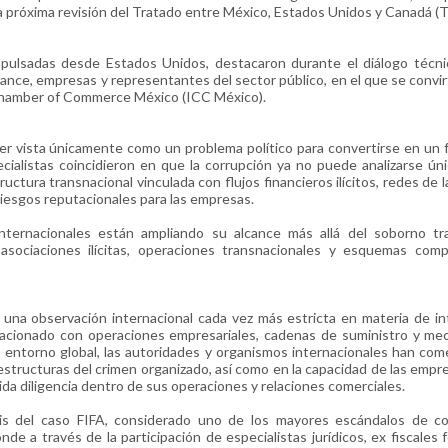
la próxima revisión del Tratado entre México, Estados Unidos y Canadá (
mpulsadas desde Estados Unidos, destacaron durante el diálogo técni
liance, empresas y representantes del sector público, en el que se convirt
 Chamber of Commerce México (ICC México).
er vista únicamente como un problema político para convertirse en un 
ecialistas coincidieron en que la corrupción ya no puede analizarse ú
ctura transnacional vinculada con flujos financieros ilícitos, redes de 
riesgos reputacionales para las empresas.
nternacionales están ampliando su alcance más allá del soborno trad
 asociaciones ilícitas, operaciones transnacionales y esquemas comp
una observación internacional cada vez más estricta en materia de in
elacionado con operaciones empresariales, cadenas de suministro y m
vo entorno global, las autoridades y organismos internacionales han co
estructuras del crimen organizado, así como en la capacidad de las empr
ida diligencia dentro de sus operaciones y relaciones comerciales.
is del caso FIFA, considerado uno de los mayores escándalos de co
nde a través de la participación de especialistas jurídicos, ex fiscales 