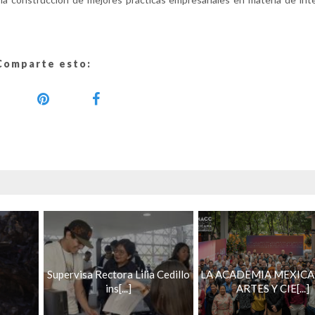
Comparte esto:
Supervisa Rectora Lilia Cedillo
LA ACADEMIA MEXICA
ins[...]
ARTES Y CIE[...]