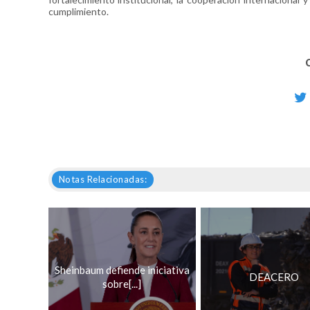
cumplimiento.
Notas Relacionadas:
Sheinbaum defiende iniciativa
DEACERO
sobre[...]