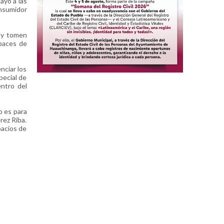
ayo a las
onsumidor
s y tomen
apaces de
nciar los
pecial de
entro del
o es para
rez Riba.
pacios de