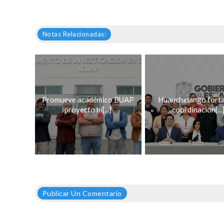
Notas Relacionadas:
Promueve académico BUAP
Huauchinango forta
proyecto hí[...]
coordinación[...
Publicar Un Comentario