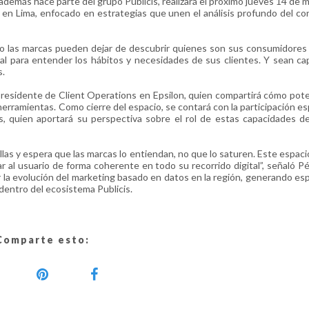
demás hace parte del grupo Publicis, realizará el próximo jueves 14 de m
is en Lima, enfocado en estrategias que unen el análisis profundo del c
cómo las marcas pueden dejar de descubrir quienes son sus consumidore
al para entender los hábitos y necesidades de sus clientes. Y sean c
s.
epresidente de Client Operations en Epsilon, quien compartirá cómo pote
erramientas. Como cierre del espacio, se contará con la participación es
s, quien aportará su perspectiva sobre el rol de estas capacidades d
as y espera que las marcas lo entiendan, no que lo saturen. Este espaci
al usuario de forma coherente en todo su recorrido digital”, señaló Pé
ar la evolución del marketing basado en datos en la región, generando es
dentro del ecosistema Publicis.
Comparte esto: