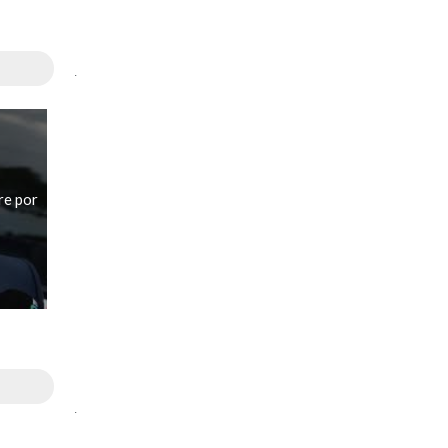
.
re por
.