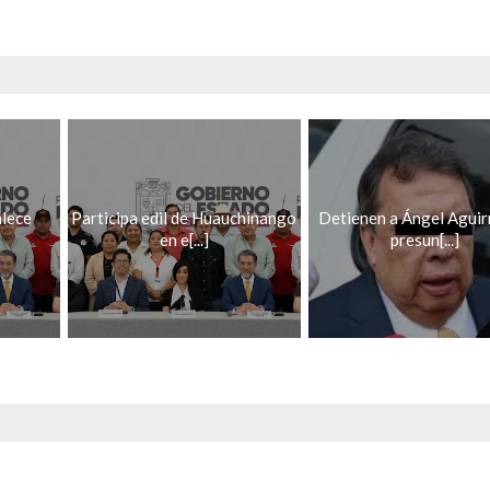
lece
Participa edil de Huauchinango
Detienen a Ángel Aguir
]
en e[...]
presun[...]