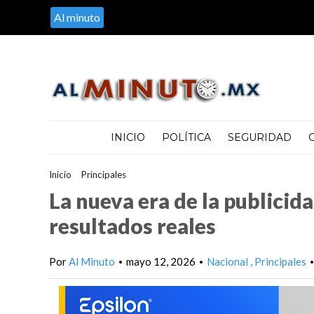
Al minuto
INICIO
POLÍTICA
SEGURIDAD
Inicio
>
Principales
>
La nueva era de la publicidad: datos, pantal
La nueva era de la publicida
resultados reales
Por
Al Minuto
mayo 12, 2026
Nacional
Principales
•
•
•