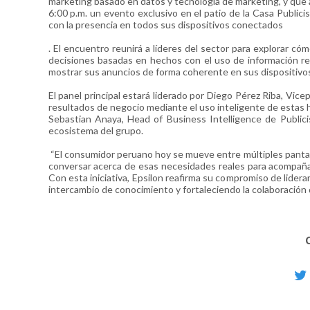
marketing basado en datos y tecnología de marketing, y que a
6:00 p.m. un evento exclusivo en el patio de la Casa Public
con la presencia en todos sus dispositivos conectados
. El encuentro reunirá a líderes del sector para explorar 
decisiones basadas en hechos con el uso de información re
mostrar sus anuncios de forma coherente en sus dispositivo
El panel principal estará liderado por Diego Pérez Riba, Vic
resultados de negocio mediante el uso inteligente de estas h
Sebastian Anaya, Head of Business Intelligence de Publici
ecosistema del grupo.
“El consumidor peruano hoy se mueve entre múltiples pantall
conversar acerca de esas necesidades reales para acompañar 
Con esta iniciativa, Epsilon reafirma su compromiso de lider
intercambio de conocimiento y fortaleciendo la colaboración 