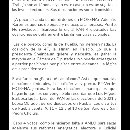
Trabajo son autónomas y en este caso, no están sujetas a
las leyes electorales. Sus declaraciones son intromisión.
¿A poco Liz anda dando órdenes en MORENA? Además,
Karen es apenas delegada y no acepta amenazas. Punto.
He revelado. … Barbosa le dio al PAN 4 diputados Las
coaliciones se definen entre las dirigencias nacionales.
Las de pueblo, como la de Puebla, no definen nada. La
coalición de la 4T, la afinan en Palacio. Lo que la
presidenta Sheinbaum quiere y necesita, es ganar la
mayoría en la Cámara de Diputados. No puede arriesgarse
a perder posiciones por pleitos entre aldeanos. La lógica
de la presidenta es:
Si así funciona ¿Para qué cambiamos? Así es que, para las
elecciones federales, la coalición va y punto. PT-Verde-
MORENA, juntos. Para las elecciones municipales, que
hagan lo que les convenga. Sólo recordar que Luis Miguel
Barbosa jugó a favor del PAN en las elecciones del 2021 y
López Obrador, perdió diputados en Puebla: Los distritos
de Puebla capital 9, 11 y 12 y el 10 de San Andrés y San
Pedro Cholula.
Esos 4 votos, cómo le hicieron falta a AMLO para sacar
adelante sus reformas energética, electoral y judicial.