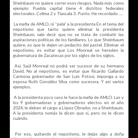
Sheinbaum no quiere correr esos riesgos. Nada más como
ejemplo: Puebla capital tiene 4 distritos federales
electorales. Colima 2 y Tlaxcala 3. Punto. He recordado. …
La mafia de AMLO, ni “pela” a la presidenta En el tema del
nepotismo que tanto quiere eliminar la presidenta
Sheinbaum, vale decir que no se trata de combatir las
aspiraciones políticas de los familiares. Lo que Sheinbaum
quiere, es que le dejen un pedacito del pastel. Eliminar el
nepotismo, es evitar que Los Monreal se hereden la
gubernatura de Zacatecas por los siglos de los siglos.
Así, Saúl Monreal no podrá ser sucesor de su hermano
David. No al nepotismo, es evitar que Ricardo Gallardo
Carmona gobernador de San Luis Potosí, imponga a su
esposa Ruth González Silva como sucesora. Y así varios
ejemplos.
A la presidenta poco caso le hace la mafia de AMLO. Las y
los 9 gobernadoras y gobernadores electos en el año
2024, le deben el cargo a López Obrador, no a Sheinbaum.
A la presidenta nomás le dicen que sí, pero no le dicen
cuándo.
Por eso, quitando el nepotismo, le dejas algo a doña