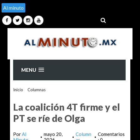
Al minuto
MENU
Inicio
>
Columnas
>
La coalición 4T firme y el PT se ríe de
Olga
La coalición 4T firme y el
PT se ríe de Olga
Por
Al
mayo 20,
Column
Comentarios
•
•
•
Minuto
2026
as
: 0