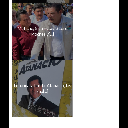
Metiche, 5 panistas, #Lord
Moches y[...]
Lona mata barda. Atanacio, las
sup[...]