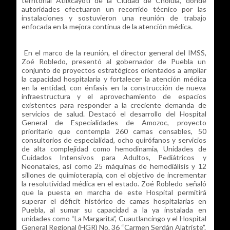
territorial Atlixcayotl de la Ciudad de Cholula, donde
autoridades efectuaron un recorrido técnico por las
instalaciones y sostuvieron una reunión de trabajo
enfocada en la mejora continua de la atención médica.
En el marco de la reunión, el director general del IMSS,
Zoé Robledo, presentó al gobernador de Puebla un
conjunto de proyectos estratégicos orientados a ampliar
la capacidad hospitalaria y fortalecer la atención médica
en la entidad, con énfasis en la construcción de nueva
infraestructura y el aprovechamiento de espacios
existentes para responder a la creciente demanda de
servicios de salud. Destacó el desarrollo del Hospital
General de Especialidades de Amozoc, proyecto
prioritario que contempla 260 camas censables, 50
consultorios de especialidad, ocho quirófanos y servicios
de alta complejidad como hemodinamia, Unidades de
Cuidados Intensivos para Adultos, Pediátricos y
Neonatales, así como 25 máquinas de hemodiálisis y 12
sillones de quimioterapia, con el objetivo de incrementar
la resolutividad médica en el estado. Zoé Robledo señaló
que la puesta en marcha de este Hospital permitirá
superar el déficit histórico de camas hospitalarias en
Puebla, al sumar su capacidad a la ya instalada en
unidades como “La Margarita”, Cuautlancingo y el Hospital
General Regional (HGR) No. 36 “Carmen Serdán Alatriste”.