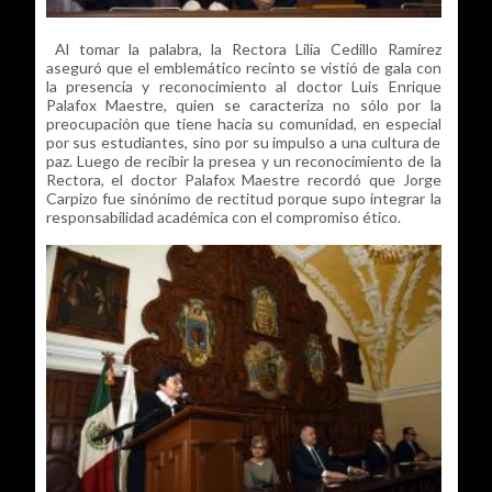
Al tomar la palabra, la Rectora Lilia Cedillo Ramírez
aseguró que el emblemático recinto se vistió de gala con
la presencia y reconocimiento al doctor Luis Enrique
Palafox Maestre, quien se caracteriza no sólo por la
preocupación que tiene hacia su comunidad, en especial
por sus estudiantes, sino por su impulso a una cultura de
paz. Luego de recibir la presea y un reconocimiento de la
Rectora, el doctor Palafox Maestre recordó que Jorge
Carpizo fue sinónimo de rectitud porque supo integrar la
responsabilidad académica con el compromiso ético.