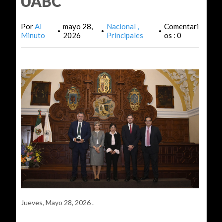
UABC
Por
Al
mayo 28,
Nacional
Comentari
•
•
•
Minuto
2026
Principales
os : 0
Jueves, Mayo 28, 2026 .