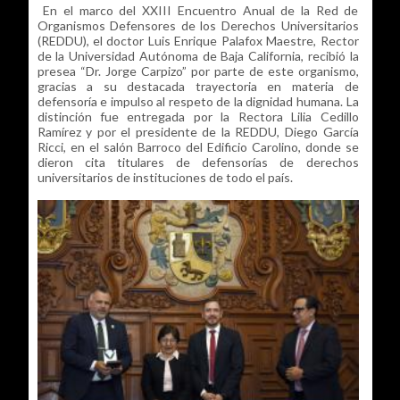
En el marco del XXIII Encuentro Anual de la Red de
Organismos Defensores de los Derechos Universitarios
(REDDU), el doctor Luis Enrique Palafox Maestre, Rector
de la Universidad Autónoma de Baja California, recibió la
presea “Dr. Jorge Carpizo” por parte de este organismo,
gracias a su destacada trayectoria en materia de
defensoría e impulso al respeto de la dignidad humana. La
distinción fue entregada por la Rectora Lilia Cedillo
Ramírez y por el presidente de la REDDU, Diego García
Ricci, en el salón Barroco del Edificio Carolino, donde se
dieron cita titulares de defensorías de derechos
universitarios de instituciones de todo el país.