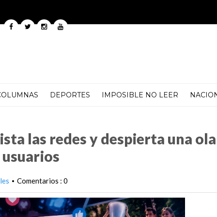
COLUMNAS
DEPORTES
IMPOSIBLE NO LEER
NACIO
 despierta una ola de nostalgia entre millones de usuarios
ista las redes y despierta una ola
 usuarios
les
Comentarios : 0
•