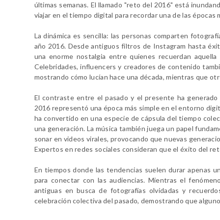
últimas semanas. El llamado "reto del 2016" está inundand
viajar en el tiempo digital para recordar una de las épocas
La dinámica es sencilla: las personas comparten fotogra
año 2016. Desde antiguos filtros de Instagram hasta éxit
una enorme nostalgia entre quienes recuerdan aquella 
Celebridades, influencers y creadores de contenido tamb
mostrando cómo lucían hace una década, mientras que otr
El contraste entre el pasado y el presente ha generado
2016 representó una época más simple en el entorno digital
ha convertido en una especie de cápsula del tiempo cole
una generación. La música también juega un papel fundam
sonar en videos virales, provocando que nuevas generaci
Expertos en redes sociales consideran que el éxito del r
En tiempos donde las tendencias suelen durar apenas uno
para conectar con las audiencias. Mientras el fenómeno
antiguas en busca de fotografías olvidadas y recuerd
celebración colectiva del pasado, demostrando que algun