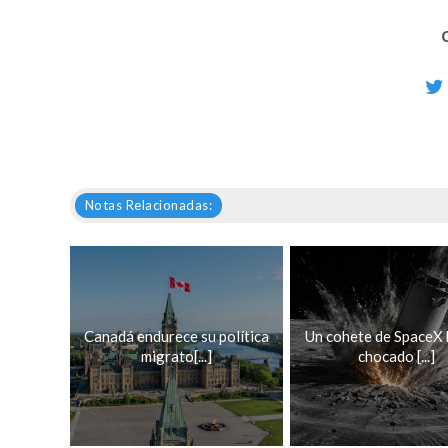
Notas Relacionadas:
Canadá endurece su política
Un cohete de SpaceX 
migrato[...]
chocado [...]