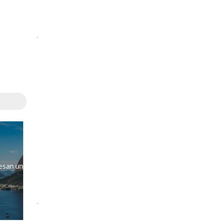
.
esan un
.