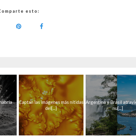
Comparte esto:
habría
Captan las imágenes más nítidas
Argentina y Brasil atravi
del[...]
nu[...]