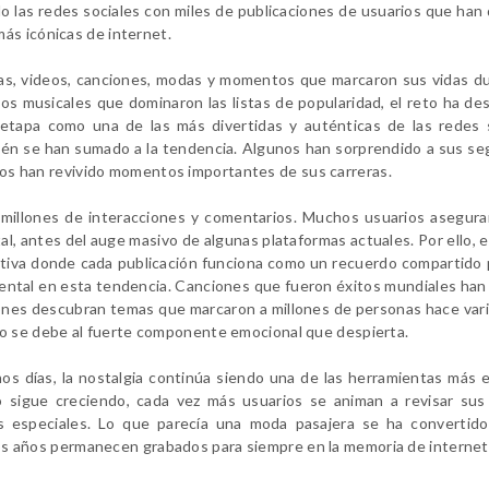
o las redes sociales con miles de publicaciones de usuarios que han
 más icónicas de internet.
fías, videos, canciones, modas y momentos que marcaron sus vidas du
os musicales que dominaron las listas de popularidad, el reto ha de
etapa como una de las más divertidas y auténticas de las redes s
ién se han sumado a la tendencia. Algunos han sorprendido a sus se
os han revivido momentos importantes de sus carreras.
 millones de interacciones y comentarios. Muchos usuarios asegura
, antes del auge masivo de algunas plataformas actuales. Por ello, e
ctiva donde cada publicación funciona como un recuerdo compartido 
ental en esta tendencia. Canciones que fueron éxitos mundiales han 
ones descubran temas que marcaron a millones de personas hace vari
eto se debe al fuerte componente emocional que despierta.
s días, la nostalgia continúa siendo una de las herramientas más e
 sigue creciendo, cada vez más usuarios se animan a revisar sus 
os especiales. Lo que parecía una moda pasajera se ha convertid
os años permanecen grabados para siempre en la memoria de internet