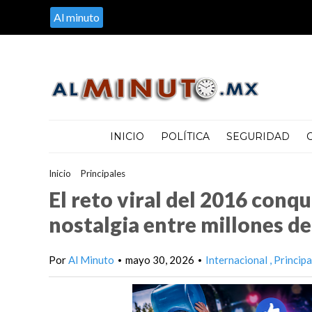
Al minuto
INICIO
POLÍTICA
SEGURIDAD
Inicio
>
Principales
>
El reto viral del 2016 conquista las redes y
El reto viral del 2016 conqu
nostalgia entre millones de
Por
Al Minuto
mayo 30, 2026
Internacional
Principa
•
•