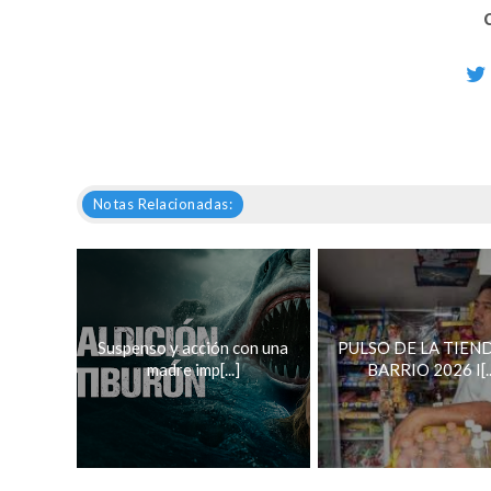
Notas Relacionadas:
Suspenso y acción con una
PULSO DE LA TIEN
madre imp[...]
BARRIO 2026 I[..