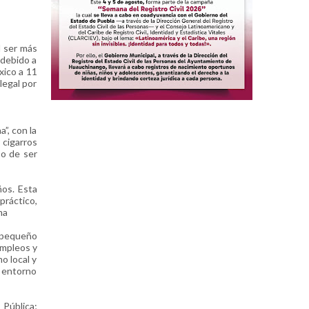
l ser más
 debido a
xico a 11
legal por
”, con la
 cigarros
so de ser
ños. Esta
práctico,
ma
 pequeño
empleos y
o local y
n entorno
Pública;