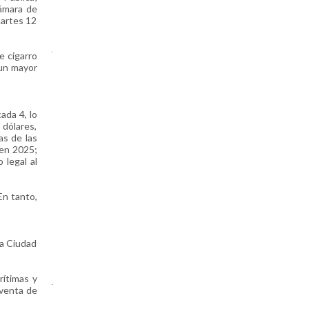
ámara de
martes 12
.
e cigarro
 un mayor
ada 4, lo
dólares,
as de las
 en 2025;
 legal al
En tanto,
la Ciudad
ítimas y
.
 venta de