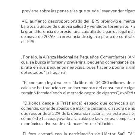
previene sobre las penas a las que puede llevar vender cigarr
• El aumento desproporcionado del IEPS promovió el mercado
baratos, aunque de dudosa calidad y vendidos libremente. • 
la gran diferencia de precio: una cajetilla de cigarros legal
de mayo de 2026.- La presencia de cigarro pirata de contrab
el IEPS
. Por ello, la Alianza Nacional de Pequeños Comerciantes (ANP
cual se busca informar y prevenir al pequeño comerciante de
pirata en sus pequeños negocios, pues hacerlo podría signif
detectados “in fraganti”.
“El consumo legal va en caída libre: de 34,080 millones de 
caída se ha traducido en un incremento del consumo de cigarro
terminó fortaleciendo el mercado negro de cigarros”, explic
“Diálogos desde la Trastienda”, espacio que convoca a u
comercio, canal de abasto de máxima cercanía, diáspora de m
que responde al 52% de la demanda nacional, en esta ocasión
cómo éste ha coadyuvado a la caída de las ventas, complica
económico adverso de estancamiento e inflación.
El foro contará con la participación de Héctor Saúl Tél