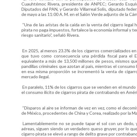
Cuauhtémoc Rivera, presidente de ANPEC; Gerardo Esquive
Diputados del PAN, y Gerardo Villarreal Solís, diputado feder
de mayo a las 11:00 A. M. en el Salón Verde adjunto de la Cá
“Una de las aristas de la caída en la venta del cigarro legal
pirata no paga impuestos, fortalece la economía informal y t
riesgo sanitario”, señaló Rivera.
En 2025, al menos 23.3% de los cigarros comercializados en M
que tuvo como consecuencia una pérdida fiscal para el 
equivalente a más de 13,500 millones de pesos, mismos que de
pandillas criminales que azotan al país, mientras el consumo 
en esa misma proporción se incrementó la venta de cigarro
mercado ilegal.
En paralelo, 11% de los cigarros que se venden en el mundo s
el consumo ilícito de cigarros pirata de contrabando en Amér
“Disparos al aire se informan de vez en vez, como el decomis
de México, procedentes de China y Corea, realizado por la Ma
Lamentablemente no se puede tapar el sol con un dedo, y
aéreas, siguen siendo un verdadero queso gruyer, por lo que
cigarro pirata se elevó a rango de delito grave por contraban