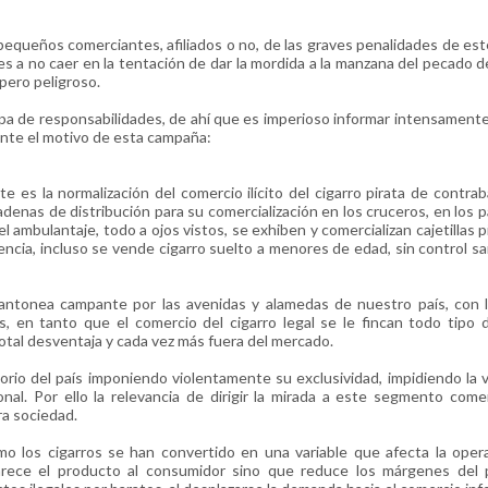
pequeños comerciantes, afiliados o no, de las graves penalidades de es
o es a no caer en la tentación de dar la mordida a la manzana del pecado d
pero peligroso.
pa de responsabilidades, de ahí que es imperioso informar intensament
mente el motivo de esta campaña:
e es la normalización del comercio ilícito del cigarro pirata de contra
adenas de distribución para su comercialización en los cruceros, en los 
l ambulantaje, todo a ojos vistos, se exhiben y comercializan cajetillas p
cia, incluso se vende cigarro suelto a menores de edad, sin control san
ntonea campante por las avenidas y alamedas de nuestro país, con l
s, en tanto que el comercio del cigarro legal se le fincan todo tipo 
total desventaja y cada vez más fuera del mercado.
torio del país imponiendo violentamente su exclusividad, impidiendo la 
onal. Por ello la relevancia de dirigir la mirada a este segmento come
ra sociedad.
 los cigarros se han convertido en una variable que afecta la opera
carece el producto al consumidor sino que reduce los márgenes del