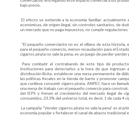
comerciante, entregando este espacio comercial a los product
bajo precio.
El efecto se extiende a la economía familiar: actualmente
económicas, de origen ilegal, sin controles sanitarios, de du
un mercado que no paga impuestos, no cumple regulaciones y
“El pequeño comerciante no es el villano de esta historia, 
para el pequeño comercio, menos recaudación para el Estado 
cigarros pirata no vale la pena, es un juego de perder-perde
Para combatir el contrabando de este tipo de productos 
instituciones para detectarlos a la hora de que ingresan 
distribución ilícita; establecer una mesa permanente de diál
las políticas fiscales en la tienda de barrio y promover camp
que conlleva consumir cigarro pirata. ANPEC hace un llamado a
una mesa de trabajo con el pequeño comercio para construir,
del IEPS y frenen el crecimiento del mercado ilegal de cig
consumidos, 23.3% del universo total, es decir, 1 de cada 4 ci
La campaña “Vender cigarros pirata no vale la pena” es el pri
economía popular y fortalecer el canal de abasto tradicion