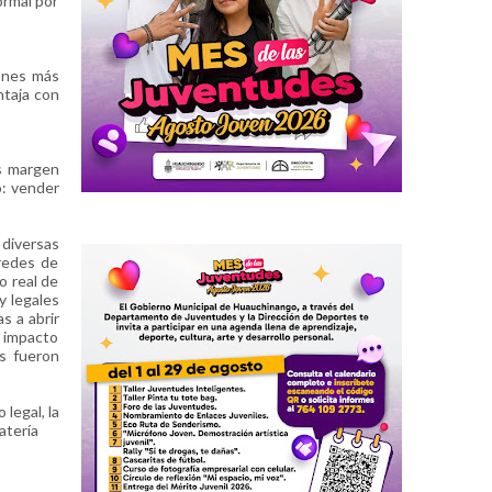
ormal por
iones más
ntaja con
os margen
o: vender
diversas
 redes de
o real de
y legales
s a abrir
l impacto
os fueron
legal, la
atería