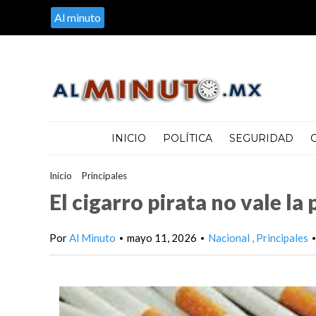
Al minuto
INICIO
POLÍTICA
SEGURIDAD
Inicio
>
Principales
>
El cigarro pirata no vale la pena • ANPEC
El cigarro pirata no vale l
Por
Al Minuto
mayo 11, 2026
Nacional
Principales
•
•
•