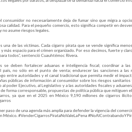
os ilegales por baratos, al desplazarse la demanda hacia el comercio inf
 el consumidor no necesariamente deja de fumar sino que migra a opc
dosa calidad. Para el pequeño comercio, esto significa competir en desve
 no asume riesgos legales.
es una de las víctimas. Cada cigarro pirata que se vende significa men
y más espacio para el crimen organizado. Por eso decimos, fuerte y clar
r para todos”, sentenció Cuauhtémoc Rivera.
se deben fortalecer aduanas e inteligencia fiscal; coordinar a las 
al país, no sólo en el punto de venta; endurecer las sanciones a las
ogo entre autoridades y el canal tradicional que permita medir el impact
añas públicas de información al consumidor sobre los riesgos sanitarios 
l poder Ejecutivo, al Legislativo y a las autoridades fiscales y aduanera
 de forma corresponsable, propuestas de política pública que mitiguen e
arros, ya que en el 2025 en México 9,190 millones de cigarros ilícit
garros
mer paso de una agenda más amplia para defender la vigencia del comercio 
al en México. #VenderCigarrosPirataNoValeLaPena #NoAlContrabandoYPir