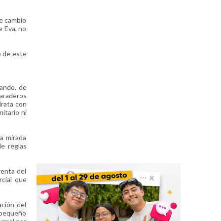
te cambio
e Eva, no
e de este
bando, de
paraderos
irata con
itario ni
a mirada
de reglas
venta del
rcial que
ción del
 pequeño