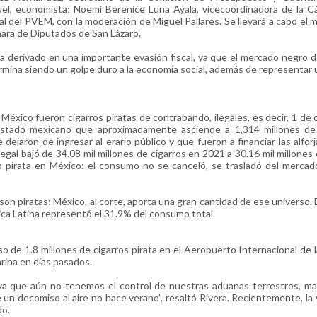
l, economista; Noemí Berenice Luna Ayala, vicecoordinadora de la C
al del PVEM, con la moderación de Miguel Pallares. Se llevará a cabo el 
mara de Diputados de San Lázaro.
 ha derivado en una importante evasión fiscal, ya que el mercado negro d
ermina siendo un golpe duro a la economía social, además de representar
éxico fueron cigarros piratas de contrabando, ilegales, es decir, 1 de c
Estado mexicano que aproximadamente asciende a 1,314 millones de 
jaron de ingresar al erario público y que fueron a financiar las alforj
legal bajó de 34.08 mil millones de cigarros en 2021 a 30.16 mil millones
 pirata en México: el consumo no se canceló, se trasladó del mercado
on piratas; México, al corte, aporta una gran cantidad de ese universo. 
ica Latina representó el 31.9% del consumo total.
o de 1.8 millones de cigarros pirata en el Aeropuerto Internacional de 
rina en días pasados.
a que aún no tenemos el control de nuestras aduanas terrestres, mar
 un decomiso al aire no hace verano”, resaltó Rivera. Recientemente, la
do.