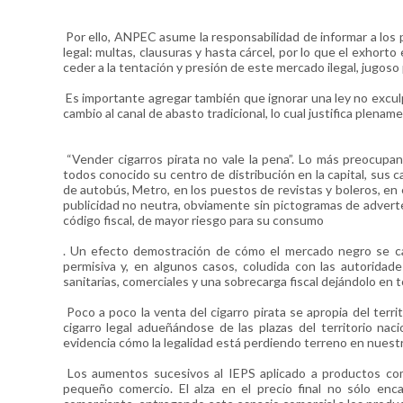
Por ello, ANPEC asume la responsabilidad de informar a los 
legal: multas, clausuras y hasta cárcel, por lo que el exhort
ceder a la tentación y presión de este mercado ilegal, jugoso 
Es importante agregar también que ignorar una ley no excul
cambio al canal de abasto tradicional, lo cual justifica plena
“Vender cigarros pirata no vale la pena”. Lo más preocupant
todos conocido su centro de distribución en la capital, sus c
de autobús, Metro, en los puestos de revistas y boleros, en e
publicidad no neutra, obviamente sin pictogramas de adverten
código fiscal, de mayor riesgo para su consumo
. Un efecto demostración de cómo el mercado negro se ca
permisiva y, en algunos casos, coludida con las autoridade
sanitarias, comerciales y una sobrecarga fiscal dejándolo en 
Poco a poco la venta del cigarro pirata se apropia del terri
cigarro legal adueñándose de las plazas del territorio naci
evidencia cómo la legalidad está perdiendo terreno en nuest
Los aumentos sucesivos al IEPS aplicado a productos como
pequeño comercio. El alza en el precio final no sólo en