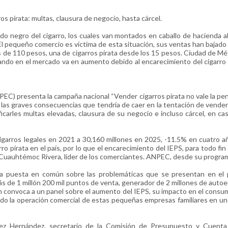
os pirata: multas, clausura de negocio, hasta cárcel.
 negro del cigarro, los cuales van montados en caballo de hacienda a
El pequeño comercio es víctima de esta situación, sus ventas han bajado
 más de 110 pesos, una de cigarros pirata desde los 15 pesos. Ciudad de Mé
ando en el mercado va en aumento debido al encarecimiento del cigarro 
EC) presenta la campaña nacional “Vender cigarros pirata no vale la pena
 las graves consecuencias que tendría de caer en la tentación de vender
icarles multas elevadas, clausura de su negocio e incluso cárcel, en ca
cigarros legales en 2021 a 30,160 millones en 2025, -11.5% en cuatro a
 pirata en el país, por lo que el encarecimiento del IEPS, para todo fin 
ó Cuauhtémoc Rivera, líder de los comerciantes. ANPEC, desde su progra
na puesta en común sobre las problemáticas que se presentan en el
ás de 1 millón 200 mil puntos de venta, generador de 2 millones de auto
 convoca a un panel sobre el aumento del IEPS, su impacto en el consum
ndo la operación comercial de estas pequeñas empresas familiares en u
lez Hernández, secretario de la Comisión de Presupuesto y Cuenta 