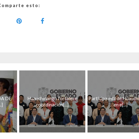
Comparte esto:
DA DE
Huauchinango fortalece
Participa edil de Huauc
.]
coordinación[...]
en e[...]