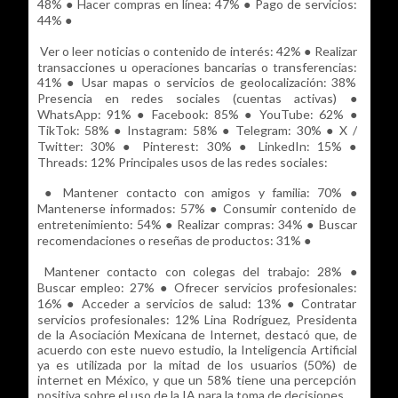
48% ● Hacer compras en línea: 47% ● Pago de servicios:
44% ●
Ver o leer noticias o contenido de interés: 42% ● Realizar
transacciones u operaciones bancarias o transferencias:
41% ● Usar mapas o servicios de geolocalización: 38%
Presencia en redes sociales (cuentas activas) ●
WhatsApp: 91% ● Facebook: 85% ● YouTube: 62% ●
TikTok: 58% ● Instagram: 58% ● Telegram: 30% ● X /
Twitter: 30% ● Pinterest: 30% ● LinkedIn: 15% ●
Threads: 12% Principales usos de las redes sociales:
● Mantener contacto con amigos y familia: 70% ●
Mantenerse informados: 57% ● Consumir contenido de
entretenimiento: 54% ● Realizar compras: 34% ● Buscar
recomendaciones o reseñas de productos: 31% ●
Mantener contacto con colegas del trabajo: 28% ●
Buscar empleo: 27% ● Ofrecer servicios profesionales:
16% ● Acceder a servicios de salud: 13% ● Contratar
servicios profesionales: 12% Lina Rodríguez, Presidenta
de la Asociación Mexicana de Internet, destacó que, de
acuerdo con este nuevo estudio, la Inteligencia Artificial
ya es utilizada por la mitad de los usuarios (50%) de
internet en México, y que un 58% tiene una percepción
positiva sobre el uso de la IA para la toma de decisiones.