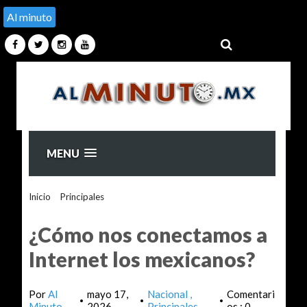
Al minuto
MENU
Inicio
>
Principales
>
¿Cómo nos conectamos a Internet los
mexicanos?
¿Cómo nos conectamos a
Internet los mexicanos?
Por
Al
mayo 17,
Nacional
Comentari
•
•
•
Minuto
2026
Principales
os : 0