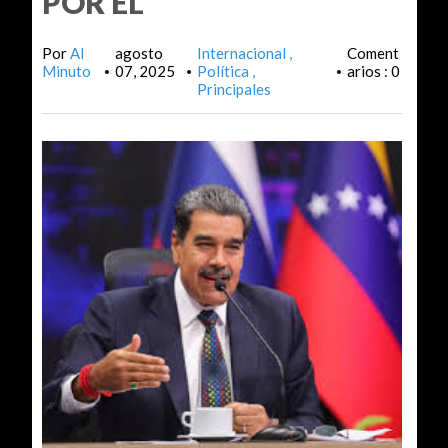
POR EL
Por
Al
agosto
Internacional
Coment
Minuto
07, 2025
Política
arios : 0
•
•
•
Principales