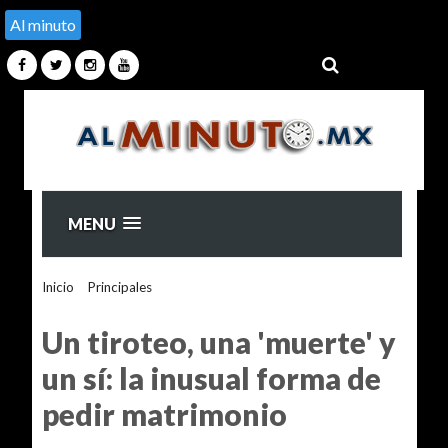
Al minuto
MENU
Inicio
>
Principales
>
Un tiroteo, una 'muerte' y un sí: la inusual
forma de pedir matrimonio
Un tiroteo, una 'muerte' y
un sí: la inusual forma de
pedir matrimonio