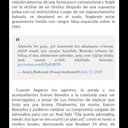
relación amorosa de una forma poco convencional y fingió
ser la víctima de un tiroteo después de una supuesta
pelea con un motociclista. Luego de ser supuestamente
baleado, se desplomó en el suelo, fingiendo estar
gravemente herido con sangre falsa esparcida sobre la
ropa.
Adana’da bir genç, göl kenarında kız arkadaşına evlenme
teklifi etmek için senaryo hazırladı. Kurusıkı tabanca ile
birkaç el ateş edilmesinin ardından, genç yere yığılıp ölmüş
süsü vererek evlilik teklifinde bulundu.
pic.twitter.com/tSTpFcBIYS
— Asayiş Berkemal (@asayisberkemal0)
July 11, 2025
Cuando llegaron los agentes, la pareja y sus
acompañantes fueron llevados a la comisaria para ser
interrogados, a pesar de sus intentos de explicar que
todo era una broma. Finalmente, los novios fueron
liberados y pudieron celebrar su compromiso cargado de
adrenalina pero con un final feliz. "Ella quería adrenalina,
miedo. Así que se me ocurrió un plan así", contó el novio a
medios locales, destacando que llevaban 14 años de