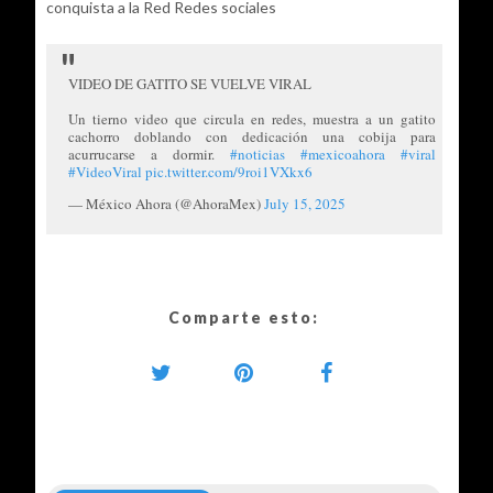
conquista a la Red Redes sociales
VIDEO DE GATITO SE VUELVE VIRAL
Un tierno video que circula en redes, muestra a un gatito
cachorro doblando con dedicación una cobija para
acurrucarse a dormir.
#noticias
#mexicoahora
#viral
#VideoViral
pic.twitter.com/9roi1VXkx6
— México Ahora (@AhoraMex)
July 15, 2025
Comparte esto: