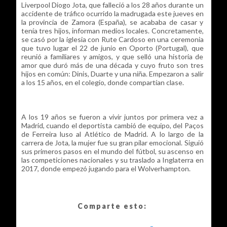
Liverpool Diogo Jota, que falleció a los 28 años durante un
accidente de tráfico ocurrido la madrugada este jueves en
la provincia de Zamora (España), se acababa de casar y
tenía tres hijos, informan medios locales. Concretamente,
se casó por la iglesia con Rute Cardoso en una ceremonia
que tuvo lugar el 22 de junio en Oporto (Portugal), que
reunió a familiares y amigos, y que selló una historia de
amor que duró más de una década y cuyo fruto son tres
hijos en común: Dinis, Duarte y una niña. Empezaron a salir
a los 15 años, en el colegio, donde compartían clase.
A los 19 años se fueron a vivir juntos por primera vez a
Madrid, cuando el deportista cambió de equipo, del Paços
de Ferreira luso al Atlético de Madrid. A lo largo de la
carrera de Jota, la mujer fue su gran pilar emocional. Siguió
sus primeros pasos en el mundo del fútbol, su ascenso en
las competiciones nacionales y su traslado a Inglaterra en
2017, donde empezó jugando para el Wolverhampton.
Comparte esto: