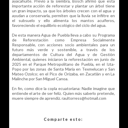
ayacahuite. Previo a la siembra, Bosch afirmó que esta
importante acción de reforestar y plantar un árbol tiene
un gran impacto, ya que los árboles crecen con el agua y
ayudan a conservarla, permiten que la lluvia se infiltre en
el subsuelo y ello alimenta los mantos acuíferos,
favoreciendo el equilibrio ecológico del ciclo del agua.
De esta manera Agua de Puebla lleva a cabo su Programa
de Reforestación como Empresa Socialmente
Responsable, con acciones socio ambientales para un
futuro más verde y sostenible, a través de los
departamentos de Cultura del Agua y de Gestión
Ambiental, quienes iniciaron la reforestación en junio de
2025 en el Parque Metropolitano de Puebla, en el Izta-
Popo por las zonas de Santa María en Texmelucan y San
Mateo Ozolco; en el Pico de Orizaba, en Zacatlán y en La
Malinche por San Miguel Canoa.
En fin, como dice la copla ecuatoriana: Nadie imagine que
entiende el arte de ser feliz. Quien más saberlo pretende,
muere siempre de aprendiz. raultorress@hotmail.com
Comparte esto: