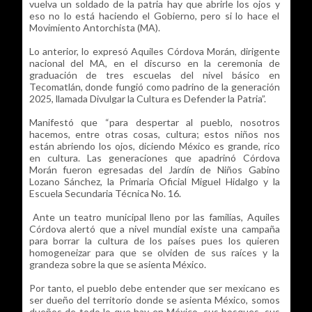
vuelva un soldado de la patria hay que abrirle los ojos y
eso no lo está haciendo el Gobierno, pero si lo hace el
Movimiento Antorchista (MA).
Lo anterior, lo expresó Aquiles Córdova Morán, dirigente
nacional del MA, en el discurso en la ceremonia de
graduación de tres escuelas del nivel básico en
Tecomatlán, donde fungió como padrino de la generación
2025, llamada Divulgar la Cultura es Defender la Patria”.
Manifestó que “para despertar al pueblo, nosotros
hacemos, entre otras cosas, cultura; estos niños nos
están abriendo los ojos, diciendo México es grande, rico
en cultura. Las generaciones que apadrinó Córdova
Morán fueron egresadas del Jardín de Niños Gabino
Lozano Sánchez, la Primaria Oficial Miguel Hidalgo y la
Escuela Secundaria Técnica No. 16.
Ante un teatro municipal lleno por las familias, Aquiles
Córdova alertó que a nivel mundial existe una campaña
para borrar la cultura de los países pues los quieren
homogeneizar para que se olviden de sus raíces y la
grandeza sobre la que se asienta México.
Por tanto, el pueblo debe entender que ser mexicano es
ser dueño del territorio donde se asienta México, somos
dueños de todo lo que hay en México, sus bosques, sus