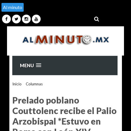
Al minuto
MENU
Inicio
>
Columnas
>
Prelado poblano Couttolenc recibe el
Palio Arzobispal *Estuvo en Roma con León XIV
Prelado poblano
Couttolenc recibe el Palio
Arzobispal *Estuvo en