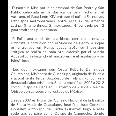
Durante la Misa por la solemnidad de San Pedro y San
Pablo, celebrada en la Basílica de San Pedro en el
Vaticano, el Papa León XIV entregó el palio a 54 nuevos
arzobispos metropolitanos, entre ellos 12 de América
Latina: 3 argentinos, 2 mexicanos, 4 venezolanos, 2
guatemaltecos y un peruano.
El Palio, una banda de lana blanca con cruces negras,
simboliza la comunión con el Sucesor de Pedro. Aunque
es entregado en Roma, desde 2015 su imposición
litúrgica se realiza en cada Arquidiócesis por el Nuncio
Apostólico, reforzando el vínculo entre el arzobispo y su
Iglesia local.
Los dos mexicanos son Óscar Roberto Domínguez
Couttolenc, Misionero de Guadalupe, originario de Puebla
y actualmente tercer Arzobispo de Tulancingo, con una
destacada labor misionera. Se desempeñó de 2007 a 2012
como Obispo de Tlapa en Guerrero y de 2012 a 2024 fue
Obispo de Ecatepec en el estado de México.
Desde 2009 es titular del Consejo Nacional de la Basílica
de Santa María de Guadalupe. José Francisco González
González, Arzobispo de Tuxtla Gutiérrez, llegó a esta
sede tras su paso como Obispo de Campeche, donde