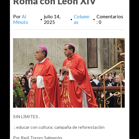
Roma con León XIV
Por
Al
julio 14,
Column
Comentarios
•
•
•
Minuto
2025
as
: 0
SIN LÍMITES .
; educar con cultura; campaña de reforestación
Por Raúl Torres Salmerón.