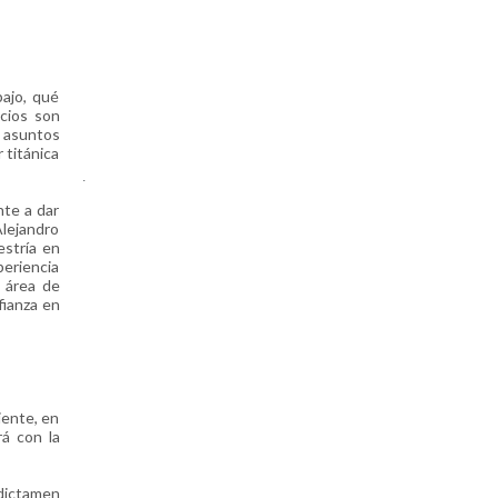
bajo, qué
icios son
s asuntos
 titánica
.
nte a dar
Alejandro
stría en
periencia
l área de
fianza en
iente, en
á con la
 dictamen