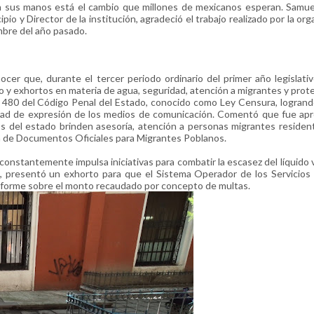
en sus manos está el cambio que millones de mexicanos esperan. Samu
io y Director de la institución, agradeció el trabajo realizado por la org
embre del año pasado.
ocer que, durante el tercer periodo ordinario del primer año legislati
do y exhortos en materia de agua, seguridad, atención a migrantes y prot
ulo 480 del Código Penal del Estado, conocido como Ley Censura, logran
bertad de expresión de los medios de comunicación. Comentó que fue ap
 del estado brinden asesoría, atención a personas migrantes residen
ón de Documentos Oficiales para Migrantes Poblanos.
nstantemente impulsa iniciativas para combatir la escasez del líquido vi
, presentó un exhorto para que el Sistema Operador de los Servicios
informe sobre el monto recaudado por concepto de multas.