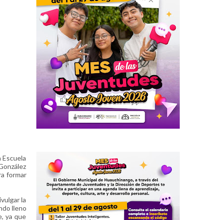
a Escuela
 González
ra formar
vulgar la
ndo lleno
e, ya que