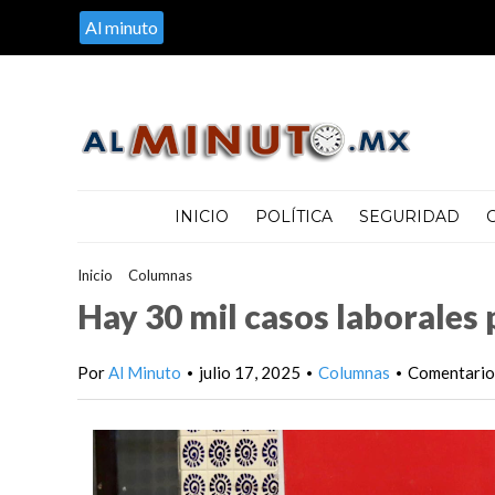
Al minuto
INICIO
POLÍTICA
SEGURIDAD
Inicio
>
Columnas
>
Hay 30 mil casos laborales pendientes; resca
Hay 30 mil casos laborales 
Por
Al Minuto
julio 17, 2025
Columnas
Comentarios
•
•
•