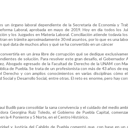
 es un órgano laboral dependiente de la Secretaría de Economía y Tra
 Reforma Laboral, aprobada en mayo de 2019. Hoy en día todos los Ju
ación y los Juzgados en Materia Laboral. Conciliación atiende todavía lo
ran en trámite aproximadamente 30 mil asuntos, por lo que es una labor
ión qué data de muchos años y qué se ha convertido en un cáncer
convertirla en un área libre de corrupción qué se dedique exclusivame
ndientes de solución. Para resolver este gran desafío, el Gobernador 
z, Abogado egresado de la Facultad de Derecho de la UNAM con Mae
ública de Puebla. Se trata de un profesionista con más de 43 años de ex
el Derecho y con amplios conocimientos en varias disciplinas cómo e
d Social y Desarrollo Social, entre otras. El reto es enorme, pero hay con
aui Budib para consolidar la sana convivencia y el cuidado del medio amb
idora Georgina Ruiz Toledo, el Gobierno de Puebla Capital, comenzar
 en la 4 Poniente y 5 Norte, en el Centro Histórico.
uridad y Justicia del Cabildo de Puebla comentó que, con base en un