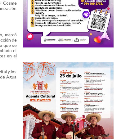
el Cosme
anización
vo, marcó
ección de
do que se
robado el
tes en el
tal y los
 de Agua