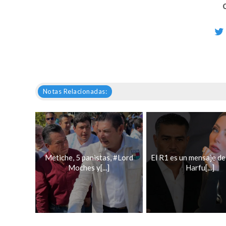
Notas Relacionadas:
Metiche, 5 panistas, #Lord
El R1 es un mensaje de
Moches y[...]
Harfu[...]