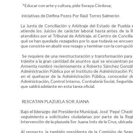
*Educar con arte y cultura, pide Soraya Córdova;
iniciativas de Delfina Pozos Por Raúl Torres Salmerón
La Junta de Conciliación y Arbitraje del Estado de Puebla
atiende los Juicios de carácter laboral hasta antes de la
atendidos por el Tribunal de Arbitraje, el Centro de Concili
qué se han quedado rezagados por lo que todavía se encuent
que consiste en abatir ese rezago y terminar con la corrupc
Se requiere de una reestructuración y transformación para 
trámite a la gran cantidad de asuntos qué se encuentran pe
Armenta nombró recientemente a Roberto Sánchez Gonzále
Administración Pública por el Instituto de Administración P
en el quehacer de la Administración Pública, conocedor d
Administración, Control Interno, Contraloría Social, Segurida
que saldrá adelante en esta tarea oficial.
RESCATAN PLAZUELA SOR JUANA
Bajo el liderazgo del Presidente Municipal, José ‘Pepe’ Chedr
seguimiento a solicitudes ciudadanas por parte de la Reg
intervención de la plazuela Sor Juana Inés de la Cruz, ubicada
Al respecto, la también presidenta de la Comisión de Seg