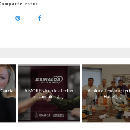
Comparte esto:
 García
A MORENA no le afectan
Aspira a Tepeaca ; fer
escándalos ¿[...]
Huitzil[...]