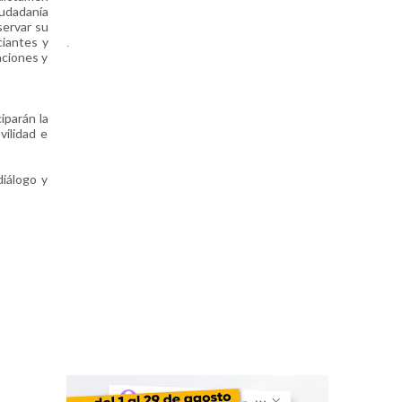
iudadanía
servar su
ciantes y
.
aciones y
iparán la
vilidad e
diálogo y