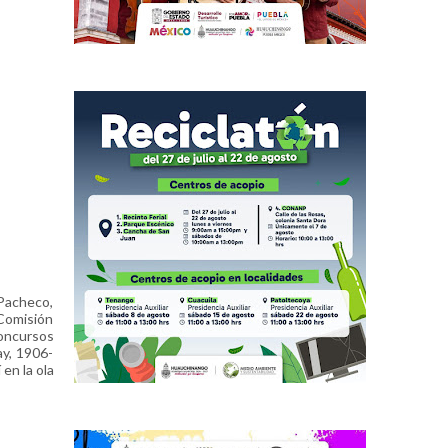
 Pacheco,
 Comisión
concursos
ay, 1906-
en la ola