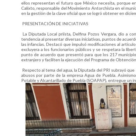
ellos representan el futuro que México necesita, porque 
Calixto, responsable del Movimiento Antorchista en el municip
en la gestión de la clave oficial que se logró obtener en dici
PRESENTACIÓN DE INICIATIVAS
La Diputada Local priísta, Delfina Pozos Vergara, dio a con
tendencia al presentar diversas iniciativas, puntos de acuer
las infancias. Destacó que impulsó modificaciones al artíc
excluyera a los funcionarios públicos y se respetara la li
punto de acuerdo que presentó para que los 217 municipios
extranjero y faciliten la ejecución del Programa de Obtenci
Respecto al tema del agua, la Diputada del PRI subrayó que co
abusos por parte de la empresa Agua de Puebla. Asimismo
Potable y Alcantarillado de Puebla (SOAPAP), entregue un 