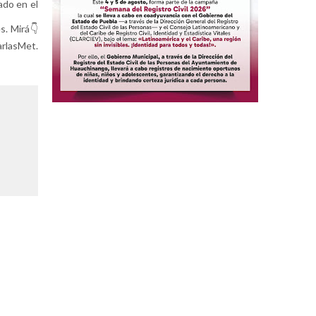
ado en el
s. Mirá👇
rlasMet.