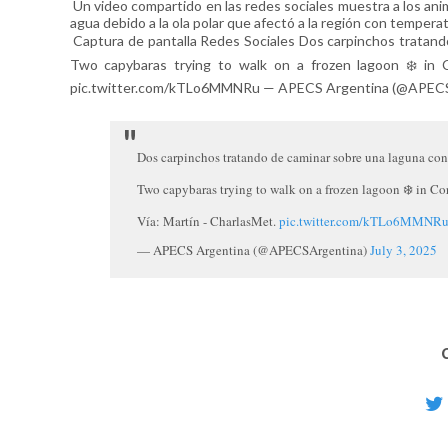
Un video compartido en las redes sociales muestra a los ani
agua debido a la ola polar que afectó a la región con tempera
Captura de pantalla Redes Sociales Dos carpinchos tratando
Two capybaras trying to walk on a frozen lagoon ❄️ in C
pic.twitter.com/kTLo6MMNRu — APECS Argentina (@APECSA
Dos carpinchos tratando de caminar sobre una laguna cong
Two capybaras trying to walk on a frozen lagoon ❄️ in Co
Vía: Martín - CharlasMet.
pic.twitter.com/kTLo6MMNR
— APECS Argentina (@APECSArgentina)
July 3, 2025