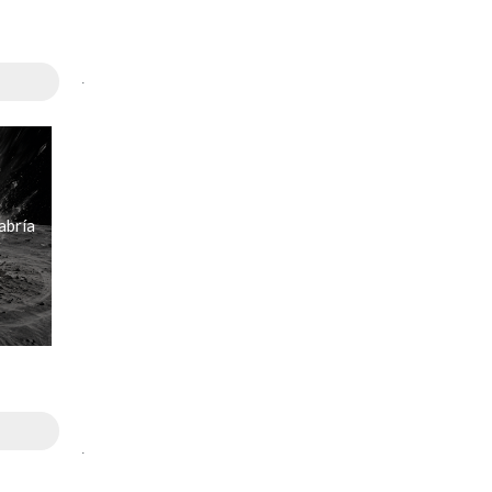
.
abría
.