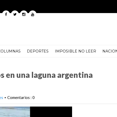
COLUMNAS
DEPORTES
IMPOSIBLE NO LEER
NACIO
argentina congelada por la ola polar
s en una laguna argentina
es
Comentarios : 0
•