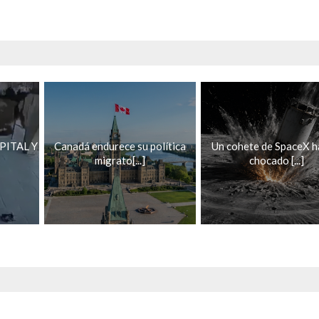
PITAL Y
Canadá endurece su política
Un cohete de SpaceX h
migrato[...]
chocado [...]