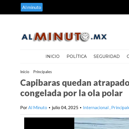
Al minuto
INICIO
POLÍTICA
SEGURIDAD
Inicio
>
Principales
>
Capibaras quedan atrapados en una laguna 
Capibaras quedan atrapado
congelada por la ola polar
Por
Al Minuto
julio 04, 2025
Internacional
Principal
•
•