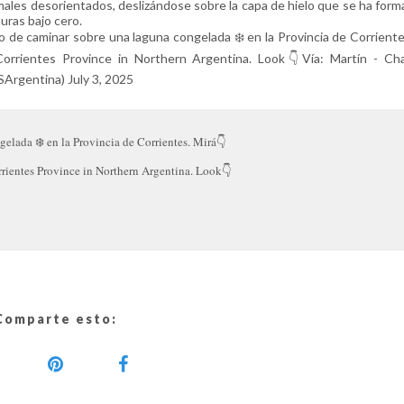
males desorientados, deslizándose sobre la capa de hielo que se ha form
turas bajo cero.
 de caminar sobre una laguna congelada ❄️ en la Provincia de Corriente
orrientes Province in Northern Argentina. Look👇Vía: Martín - Cha
rgentina) July 3, 2025
elada ❄️ en la Provincia de Corrientes. Mirá👇
rrientes Province in Northern Argentina. Look👇
u
Comparte esto: