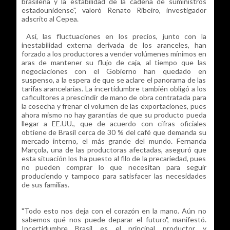
brasileña y la estabilidad de la cadena de suministros
estadounidense", valoró Renato Ribeiro, investigador
adscrito al Cepea.
Así, las fluctuaciones en los precios, junto con la
inestabilidad externa derivada de los aranceles, han
forzado a los productores a vender volúmenes mínimos en
aras de mantener su flujo de caja, al tiempo que las
negociaciones con el Gobierno han quedado en
suspenso, a la espera de que se aclare el panorama de las
tarifas arancelarias. La incertidumbre también obligó a los
caficultores a prescindir de mano de obra contratada para
la cosecha y frenar el volumen de las exportaciones, pues
ahora mismo no hay garantías de que su producto pueda
llegar a EE.UU., que de acuerdo con cifras oficiales
obtiene de Brasil cerca de 30 % del café que demanda su
mercado interno, el más grande del mundo. Fernanda
Marçola, una de las productoras afectadas, aseguró que
esta situación los ha puesto al filo de la precariedad, pues
no pueden comprar lo que necesitan para seguir
produciendo y tampoco para satisfacer las necesidades
de sus familias.
"Todo esto nos deja con el corazón en la mano. Aún no
sabemos qué nos puede deparar el futuro", manifestó.
Incertidumbre Brasil es el principal productor y