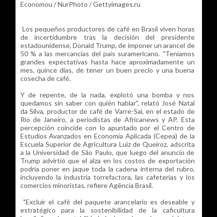
Economou / NurPhoto / Gettyimages.ru
Los pequeños productores de café en Brasil viven horas
de incertidumbre tras la decisión del presidente
estadounidense, Donald Trump, de imponer un arancel de
50 % a las mercancías del país suramericano. "Teníamos
grandes expectativas hasta hace aproximadamente un
mes, quince días, de tener un buen precio y una buena
cosecha de café.
Y de repente, de la nada, explotó una bomba y nos
quedamos sin saber con quién hablar", relató José Natal
da Silva, productor de café de Varre-Sai, en el estado de
Río de Janeiro, a periodistas de Africanews y AP. Esta
percepción coincide con lo apuntado por el Centro de
Estudios Avanzados en Economía Aplicada (Cepea) de la
Escuela Superior de Agricultura Luiz de Queiroz, adscrita
a la Universidad de São Paulo, que luego del anuncio de
Trump advirtió que el alza en los costos de exportación
podría poner en jaque toda la cadena interna del rubro,
incluyendo la industria torrefactora, las cafeterías y los
comercios minoristas, refiere Agência Brasil.
"Excluir el café del paquete arancelario es deseable y
estratégico para la sostenibilidad de la caficultura