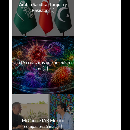
Arabia Saudita, Turquía y
Pakistán [...]
Una IA crea virus que no existen
en[...]
McCann e IAB México
comparten 5 mac[...]