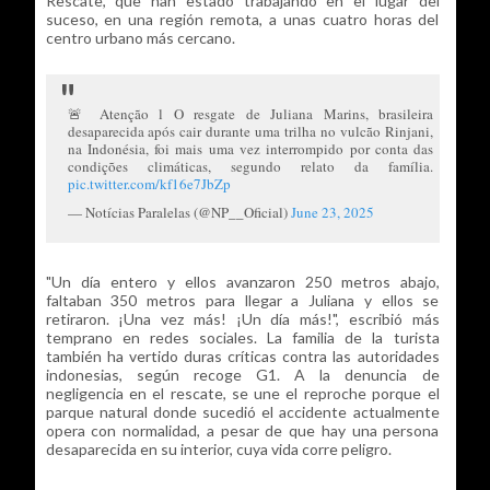
Rescate, que han estado trabajando en el lugar del
suceso, en una región remota, a unas cuatro horas del
centro urbano más cercano.
🚨 Atenção l O resgate de Juliana Marins, brasileira
desaparecida após cair durante uma trilha no vulcão Rinjani,
na Indonésia, foi mais uma vez interrompido por conta das
condições climáticas, segundo relato da família.
pic.twitter.com/kf16e7JbZp
— Notícias Paralelas (@NP__Oficial)
June 23, 2025
"Un día entero y ellos avanzaron 250 metros abajo,
faltaban 350 metros para llegar a Juliana y ellos se
retiraron. ¡Una vez más! ¡Un día más!", escribió más
temprano en redes sociales. La familia de la turista
también ha vertido duras críticas contra las autoridades
indonesias, según recoge G1. A la denuncia de
negligencia en el rescate, se une el reproche porque el
parque natural donde sucedió el accidente actualmente
opera con normalidad, a pesar de que hay una persona
desaparecida en su interior, cuya vida corre peligro.