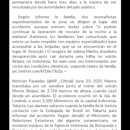
permanece desde hace tres días, a la espera de ser
rescatada por las autoridades del país asiático.
Según informa la familia, dos montañistas
experimentados de la zona se dirigen al lugar del
accidente, aunque existen dudas sobre "si podrán
continuar la operación de rescate de la noche a la
mañana". Asimismo, los familiares han comunicado que
existe un buen respaldo con equipos especializados para
acompañar a las brigadas que ya se encuentran en el
lugar. 🚨 Atenção l O resgate de Juliana Marins, brasileira
desaparecida após cair durante uma trilha no vulcão
Rinjani, na Indonésia, foi mais uma vez interrompido por
conta das condições climáticas, segundo relato da família.
pic.twitter.com/kf16e7JbZp —
Notícias Paralelas (@NP__Oficial) June 23, 2025 Marins
transitaba por un sendero junto al cráter del volcán
Monte Rinjani, de 3.726 metros de altura, cuando cayó
desde un acantilado. El accidente ocurrió en la isla de
Lombok, a unos 1.200 kilómetros de la capital indonesia,
Yakarta. Las alarmas saltaron cuando la familia de la turista
contactó con la Embajada de Brasil en Yakarta para
informar del accidente. Según detalló el Ministerio de
Relaciones Exteriores del gigante suramericano, se
enviaron equipos de la Agencia Indonesia de Búsqueda y