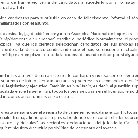
premo de Irán eligió terna de candidatos a sucederlo por si lo mata
n, el ayatolá
bles candidatos para sustituirlo en caso de fallecimiento, informó el s
miliarizados con el asunto.
asesinarlo, [...] decidió encargar a la Asamblea Nacional de Expertos —
ja rápidamente a su sucesor", escribe el periódico. Normalmente, el pro
lica, "ya que los clérigos seleccionan candidatos de sus propias lis
da y ordenada" del poder, condierando que el país se encuentra actua
 múltiples reemplazos en toda la cadena de mando militar por si alguno
andantes a través de un asistente de confianza y no usa correo electró
íder supremo de Irán ostenta importantes poderes: es el comandante en je
l, legislativo y ejecutivo. También es 'wali faqih', es decir, el guardián 
scalada entre Israel e Irán, todos los ojos se posan en el líder supremo de
eclaraciones amenazantes en su contra.
ó esta semana que el asesinato de Jameneí no escalaría el conflicto, sin
 Donald Trump, afirmó que su país sabe dónde se esconde el líder suprem
azantes y ridículas" las recientes declaraciones del jefe de la Casa B
uiere siquiera discutir la posibilidad del asesinato del ayatolá.