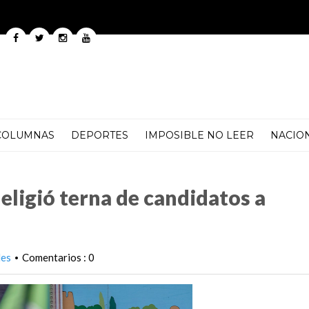
COLUMNAS
DEPORTES
IMPOSIBLE NO LEER
NACIO
candidatos a sucederlo por si lo matan
eligió terna de candidatos a
les
Comentarios : 0
•