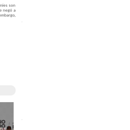
aníes son
se negó a
 embargo,
.
.
ece