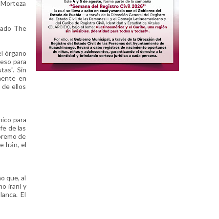
n Morteza
ábado The
el órgano
ceso para
tas". Sin
lmente en
 de ellos
nico para
fe de las
supremo de
 Irán, el
o que, al
o iraní y
lanca. El