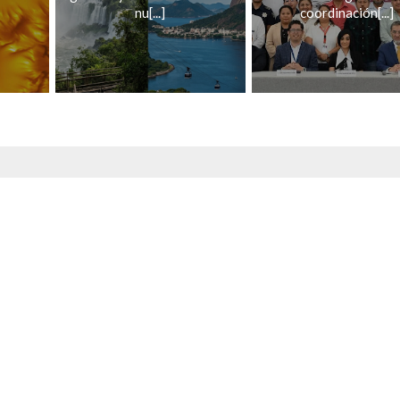
nu[...]
coordinación[...]