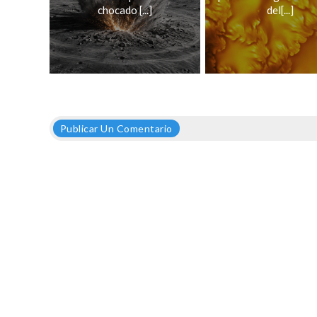
chocado [...]
del[...]
Publicar Un Comentario