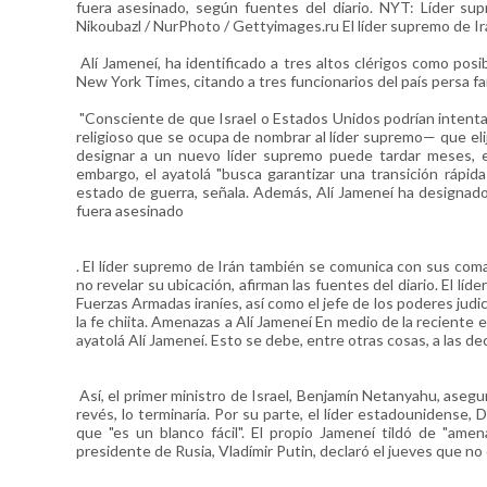
fuera asesinado, según fuentes del diario. NYT: Líder su
Nikoubazl / NurPhoto / Gettyimages.ru El líder supremo de Irá
Alí Jameneí, ha identificado a tres altos clérigos como posi
New York Times, citando a tres funcionarios del país persa fa
"Consciente de que Israel o Estados Unidos podrían intentar 
religioso que se ocupa de nombrar al líder supremo— que eli
designar a un nuevo líder supremo puede tardar meses, exp
embargo, el ayatolá "busca garantizar una transición rápi
estado de guerra, señala. Además, Alí Jameneí ha designado
fuera asesinado
. El líder supremo de Irán también se comunica con sus com
no revelar su ubicación, afirman las fuentes del diario. El l
Fuerzas Armadas iraníes, así como el jefe de los poderes judicia
la fe chiita. Amenazas a Alí Jameneí En medio de la reciente e
ayatolá Alí Jameneí. Esto se debe, entre otras cosas, a las d
Así, el primer ministro de Israel, Benjamín Netanyahu, asegur
revés, lo terminaría. Por su parte, el líder estadounidense,
que "es un blanco fácil". El propio Jameneí tildó de "amen
presidente de Rusia, Vladímir Putin, declaró el jueves que no q