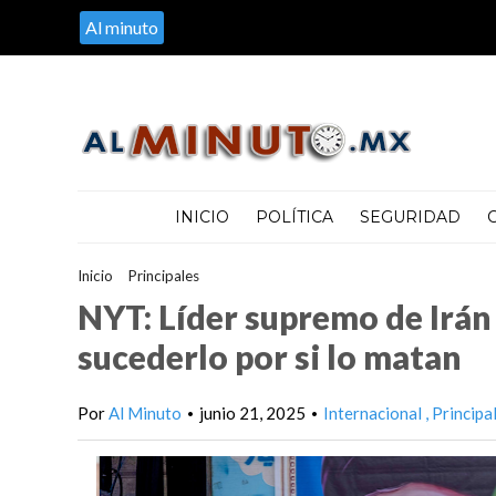
Al minuto
INICIO
POLÍTICA
SEGURIDAD
Inicio
>
Principales
>
NYT: Líder supremo de Irán eligió terna de 
NYT: Líder supremo de Irán 
sucederlo por si lo matan
Por
Al Minuto
junio 21, 2025
Internacional
Principa
•
•