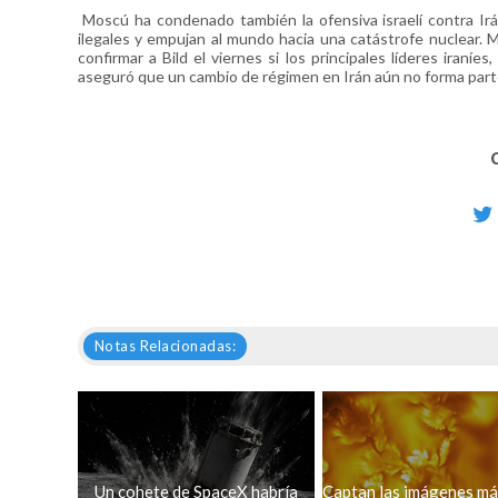
Moscú ha condenado también la ofensiva israelí contra Irán
ilegales y empujan al mundo hacia una catástrofe nuclear. M
confirmar a Bild el viernes si los principales líderes iraní
aseguró que un cambio de régimen en Irán aún no forma parte 
Notas Relacionadas:
Un cohete de SpaceX habría
Captan las imágenes más