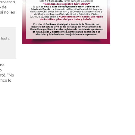
etuvieron
o de
i no les
 had a
una
o
ntó. "No
ficó lo