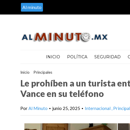
Al minuto
INICIO
POLÍTICA
SEGURIDAD
Inicio
>
Principales
>
Le prohíben a un turista entrar a EE.UU. po
Le prohíben a un turista en
Vance en su teléfono
Por
Al Minuto
junio 25, 2025
Internacional
Principa
•
•