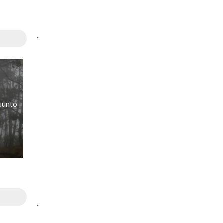
.
sunto
.