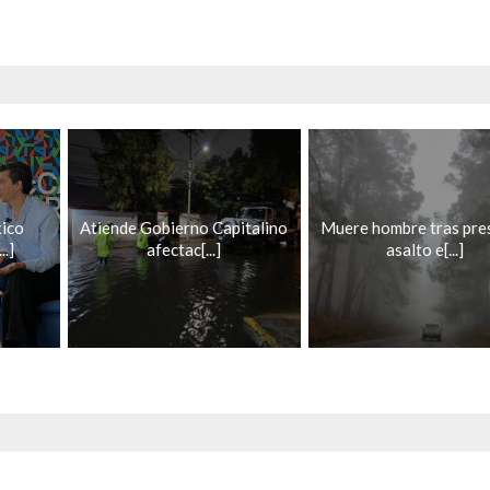
ico
Atiende Gobierno Capitalino
Muere hombre tras pre
.]
afectac[...]
asalto e[...]