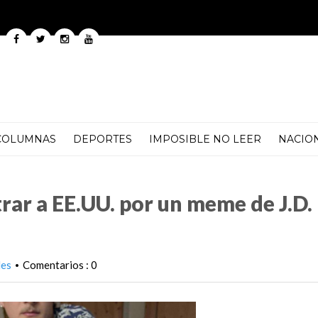
COLUMNAS
DEPORTES
IMPOSIBLE NO LEER
NACIO
r un meme de J.D. Vance en su teléfono
trar a EE.UU. por un meme de J.D.
les
Comentarios : 0
•