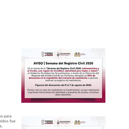
no para
nidos fue
s,