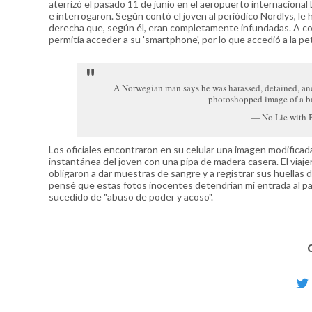
aterrizó el pasado 11 de junio en el aeropuerto internacional
e interrogaron. Según contó el joven al periódico Nordlys, le
derecha que, según él, eran completamente infundadas. A cont
permitía acceder a su 'smartphone', por lo que accedió a la pet
A Norwegian man says he was harassed, detained, and
photoshopped image of a b
— No Lie with 
Los oficiales encontraron en su celular una imagen modificad
instantánea del joven con una pipa de madera casera. El viaje
obligaron a dar muestras de sangre y a registrar sus huellas d
pensé que estas fotos inocentes detendrían mi entrada al país",
sucedido de "abuso de poder y acoso".