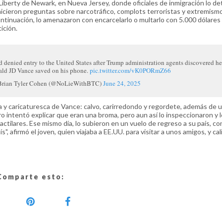
 Liberty de Newark, en Nueva Jersey, donde oficiales de inmigración lo d
 hicieron preguntas sobre narcotráfico, complots terroristas y extremism
inuación, lo amenazaron con encarcelarlo o multarlo con 5.000 dólares s
ición.
 denied entry to the United States after Trump administration agents discovered he
ald JD Vance saved on his phone.
pic.twitter.com/vK0PORmZ66
Brian Tyler Cohen (@NoLieWithBTC)
June 24, 2025
a y caricaturesca de Vance: calvo, carirredondo y regordete, además de 
ro intentó explicar que eran una broma, pero aun así lo inspeccionaron y l
actilares. Ese mismo día, lo subieron en un vuelo de regreso a su país, co
 afirmó el joven, quien viajaba a EE.UU. para visitar a unos amigos, y cali
Comparte esto: