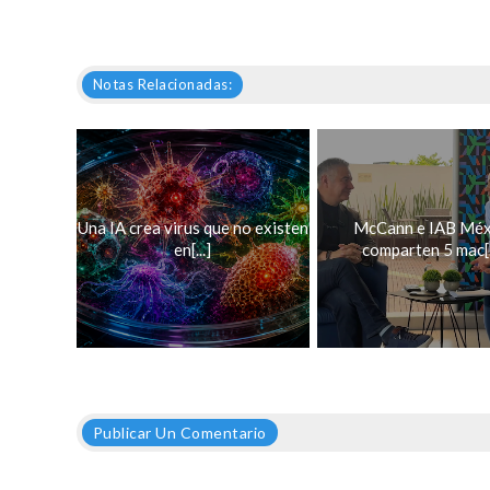
Notas Relacionadas:
Una IA crea virus que no existen
McCann e IAB Méx
en[...]
comparten 5 mac[..
Publicar Un Comentario