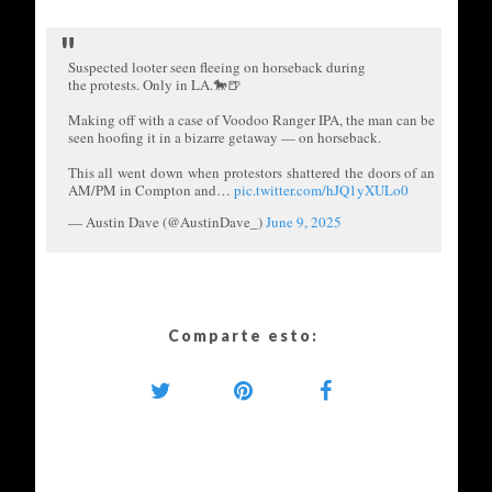
Suspected looter seen fleeing on horseback during
the protests. Only in LA.🐎🍺
Making off with a case of Voodoo Ranger IPA, the man can be
seen hoofing it in a bizarre getaway — on horseback.
This all went down when protestors shattered the doors of an
AM/PM in Compton and…
pic.twitter.com/hJQ1yXULo0
— Austin Dave (@AustinDave_)
June 9, 2025
Comparte esto: