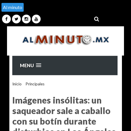
Al minuto
MENU
Inicio
>
Principales
>
Imágenes insólitas: un saqueador sale a
caballo con su botín durante disturbios en Los Ángeles
Imágenes insólitas: un
saqueador sale a caballo
con su botín durante