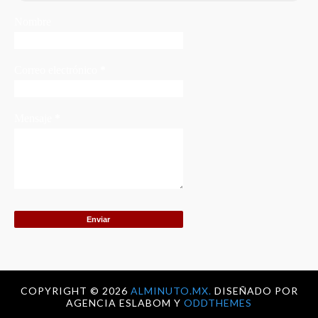
Nombre
Correo electrónico
*
Mensaje
*
COPYRIGHT ©
2026
ALMINUTO.MX.
DISEÑADO POR
AGENCIA ESLABOM Y
ODDTHEMES