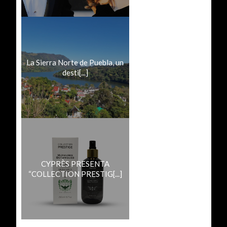
La Sierra Norte de Puebla, un
desti[...]
CYPRÈS PRESENTA
“COLLECTION PRESTIG[...]