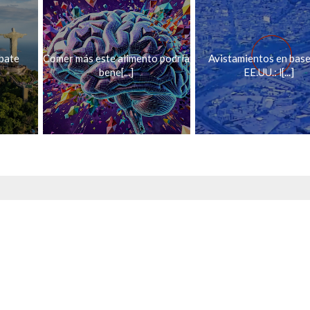
ebate
Comer más este alimento podría
Avistamientos en base
bene[...]
EE.UU.: l[...]