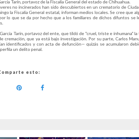
arcía Tarín, portavoz de la Fiscalía General del estado de Chihuahua.
áveres no incinerados han sido descubiertos en un crematorio de Ciuda
ngo la Fiscalía General estatal, informan medios locales. Se cree que a
or lo que se da por hecho que a los familiares de dichos difuntos se l
s.
arcía Tarín, portavoz del ente, que tildó de "cruel, triste e inhumana" la
de cremación, que ya está bajo investigación. Por su parte, Carlos Manu
rían identificados y con acta de defunción— quizás se acumularon deb
erfila un delito penal.
Comparte esto: