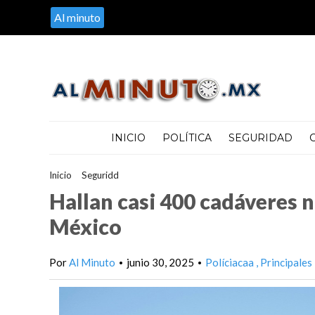
Al minuto
INICIO
POLÍTICA
SEGURIDAD
Inicio
>
Seguridd
>
Hallan casi 400 cadáveres no incinerados en
Hallan casi 400 cadáveres 
México
Por
Al Minuto
junio 30, 2025
Políciacaa
Principales
•
•