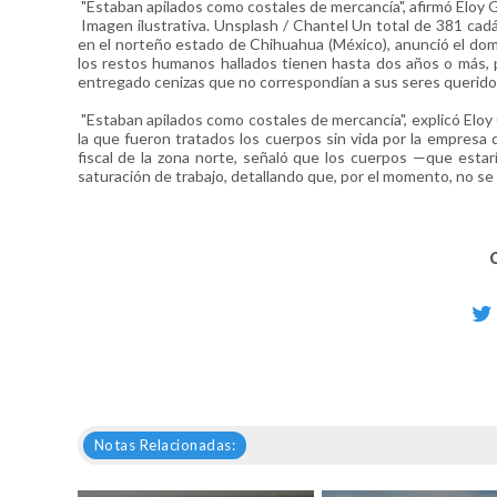
"Estaban apilados como costales de mercancía", afirmó Eloy G
Imagen ilustrativa. Unsplash / Chantel Un total de 381 cad
en el norteño estado de Chihuahua (México), anunció el domi
los restos humanos hallados tienen hasta dos años o más, p
entregado cenizas que no correspondían a sus seres querido
"Estaban apilados como costales de mercancía", explicó Eloy G
la que fueron tratados los cuerpos sin vida por la empresa 
fiscal de la zona norte, señaló que los cuerpos —que esta
saturación de trabajo, detallando que, por el momento, no se p
Notas Relacionadas: