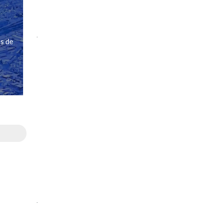
.
s de
.