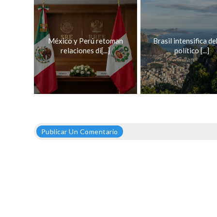
México y Perú retoman
Brasil intensifica d
relaciones di[...]
político [...]
Publicar Un Comentario