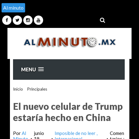
Al minuto
MENU
Inicio
>
Principales
>
El nuevo celular de Trump estaría hecho
en China
El nuevo celular de Trump
estaría hecho en China
Por
Al
junio
Imposible de no leer
Comen
Minuto
19,
Internacional
tarios :
•
•
•