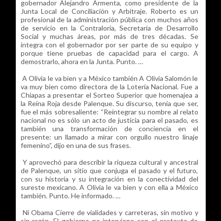
gobernador Alejandro Armenta, como presidente de la
Junta Local de Conciliación y Arbitraje. Roberto es un
profesional de la administración pública con muchos años
de servicio en la Contraloría, Secretaría de Desarrollo
Social y muchas áreas, por más de tres décadas. Se
integra con el gobernador por ser parte de su equipo y
porque tiene pruebas de capacidad para el cargo. A
demostrarlo, ahora en la Junta. Punto. …
A Olivia le va bien y a México también A Olivia Salomón le
va muy bien como directora de la Lotería Nacional. Fue a
Chiapas a presentar el Sorteo Superior que homenajea a
la Reina Roja desde Palenque. Su discurso, tenía que ser,
fue el más sobresaliente: “Reintegrar su nombre al relato
nacional no es sólo un acto de justicia para el pasado, es
también una transformación de conciencia en el
presente: un llamado a mirar con orgullo nuestro linaje
femenino”, dijo en una de sus frases.
Y aprovechó para describir la riqueza cultural y ancestral
de Palenque, un sitio que conjuga el pasado y el futuro,
con su historia y su integración en la conectividad del
sureste mexicano. A Olivia le va bien y con ella a México
también. Punto. He informado. …
Ni Obama Cierre de vialidades y carreteras, sin motivo y
sin razón. El gobierno no interviene con el pretexto de