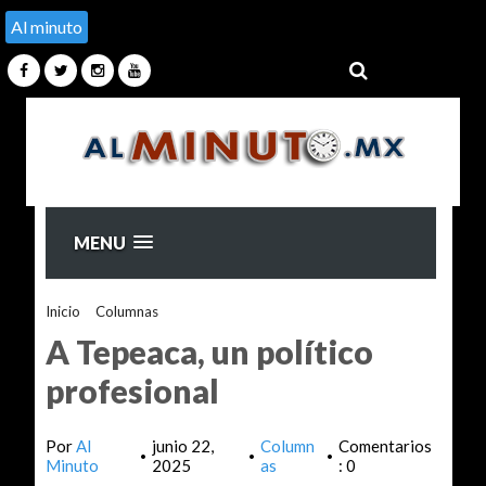
Al minuto
MENU
Inicio
>
Columnas
>
A Tepeaca, un político profesional
A Tepeaca, un político
profesional
Por
Al
junio 22,
Column
Comentarios
•
•
•
Minuto
2025
as
: 0