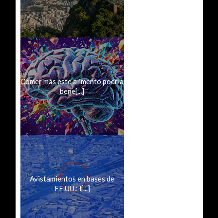
Comer más este alimento podría
bene[...]
Avistamientos en bases de
EE.UU.: l[...]