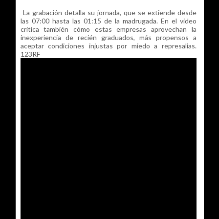
La grabación detalla su jornada, que se extiende desde
las 07:00 hasta las 01:15 de la madrugada. En el video
critica también cómo estas empresas aprovechan la
inexperiencia de recién graduados, más propensos a
aceptar condiciones injustas por miedo a represalias.
123RF