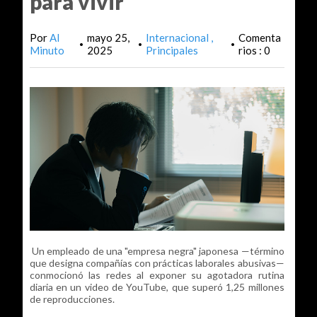
para vivir
Por
Al
mayo 25,
Internacional
Comenta
•
•
•
Minuto
2025
Principales
rios : 0
Un empleado de una "empresa negra" japonesa —término
que designa compañías con prácticas laborales abusivas—
conmocionó las redes al exponer su agotadora rutina
diaria en un video de YouTube, que superó 1,25 millones
de reproducciones.