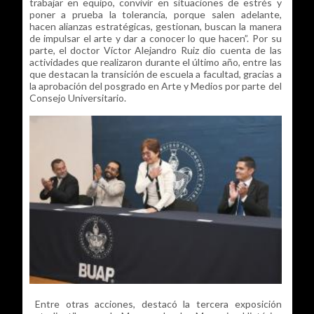
trabajar en equipo, convivir en situaciones de estrés y
poner a prueba la tolerancia, porque salen adelante,
hacen alianzas estratégicas, gestionan, buscan la manera
de impulsar el arte y dar a conocer lo que hacen”. Por su
parte, el doctor Víctor Alejandro Ruiz dio cuenta de las
actividades que realizaron durante el último año, entre las
que destacan la transición de escuela a facultad, gracias a
la aprobación del posgrado en Arte y Medios por parte del
Consejo Universitario.
Entre otras acciones, destacó la tercera exposición