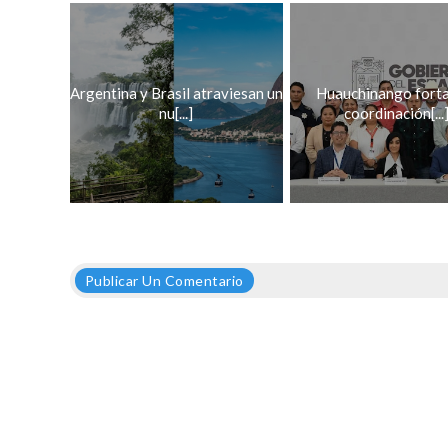
Argentina y Brasil atraviesan un
Huauchinango forta
nu[...]
coordinación[...
Publicar Un Comentario