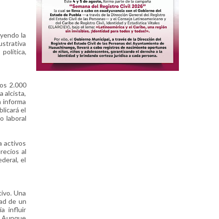
ayendo la
strativa
política,
los 2.000
 alcista,
n informa
licará el
o laboral
a activos
recios al
deral, el
tivo. Una
dad de un
 influir
la Aunque