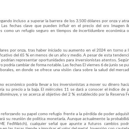
egando incluso a superar la barrera de los 3.500 dólares por onza y atr
Las fechas clave que pueden influir en el precio del oro Imagen ilu
tas como un refugio seguro en tiempos de incertidumbre económica o 
ares por onza, tras haber iniciado su aumento en el 2024 en torno a 
ificativo del 65 % en menos de un año y medio. A pesar de esta tendencia
podrían representar oportunidades para inversionistas atentos. Segú
o podría cambiar de forma notable. Las fechas El viernes 6 de junio se pub
borales, en donde se ofrece una visión clara sobre la salud del mercad
mo económico podría llevar a los inversionistas a mover su dinero haci
a su precio a la baja. El miércoles 11 se dará a conocer el índice de p
isminuye, y se acerca al objetivo del 2 % establecido por la Reserva Fe
e, reforzando su papel como refugio frente a la pérdida de poder adquisi
ará su reunión de política monetaria. Aunque actualmente la probabili
ME FedWatch), cualquier señal que apunte a futuros cambios podría
a en las tasas tiende a impulsar el valor del metal. Inversión con caute