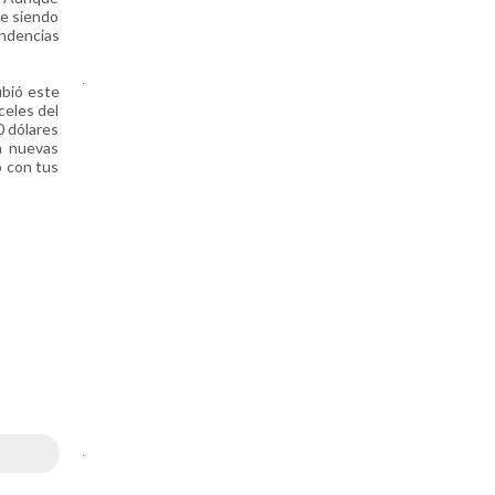
ue siendo
endencias
.
ubió este
celes del
0 dólares
n nuevas
o con tus
.