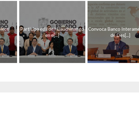
lece
Participa edil de Huauchinango
Convoca Banco Interame
]
en e[...]
de Des[...]