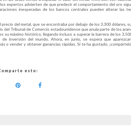
los expertos advierten de que predecir el comportamiento del oro sig
laraciones inesperadas de los bancos centrales pueden alterar las t
 precio del metal, que se encontraba por debajo de los 3.300 dólares, s
llo del Tribunal de Comercio estadounidense que anula parte de los aran
 su máximo histórico, llegando incluso a superar la barrera de los 3.50
 de inversión del mundo. Ahora, en junio, se espera que aparezca
más o vender y obtener ganancias rápidas. Si te ha gustado, ¡compártel
Comparte esto: