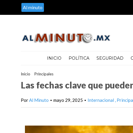
Al minuto
INICIO
POLÍTICA
SEGURIDAD
Inicio
>
Principales
>
Las fechas clave que pueden influir en el pr
Las fechas clave que pueden 
Por
Al Minuto
mayo 29, 2025
Internacional
Principa
•
•