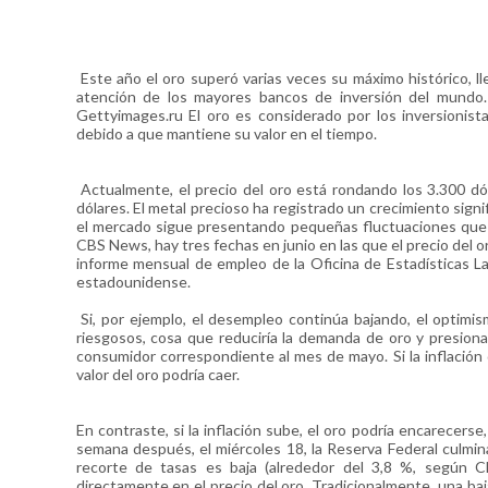
Este año el oro superó varias veces su máximo histórico, ll
atención de los mayores bancos de inversión del mundo. 
Gettyimages.ru El oro es considerado por los inversionis
debido a que mantiene su valor en el tiempo.
Actualmente, el precio del oro está rondando los 3.300 dól
dólares. El metal precioso ha registrado un crecimiento sign
el mercado sigue presentando pequeñas fluctuaciones que 
CBS News, hay tres fechas en junio en las que el precio del or
informe mensual de empleo de la Oficina de Estadísticas La
estadounidense.
Si, por ejemplo, el desempleo continúa bajando, el optimis
riesgosos, cosa que reduciría la demanda de oro y presionarí
consumidor correspondiente al mes de mayo. Si la inflación d
valor del oro podría caer.
En contraste, si la inflación sube, el oro podría encarecers
semana después, el miércoles 18, la Reserva Federal culmin
recorte de tasas es baja (alrededor del 3,8 %, según C
directamente en el precio del oro. Tradicionalmente, una baj