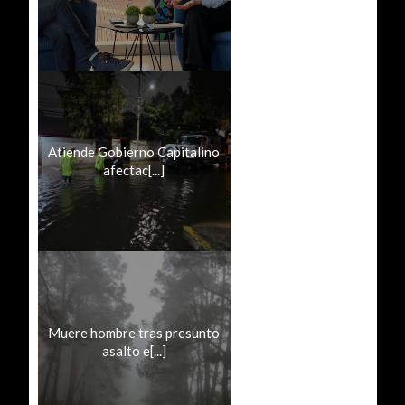
Atiende Gobierno Capitalino
afectac[...]
Muere hombre tras presunto
asalto e[...]