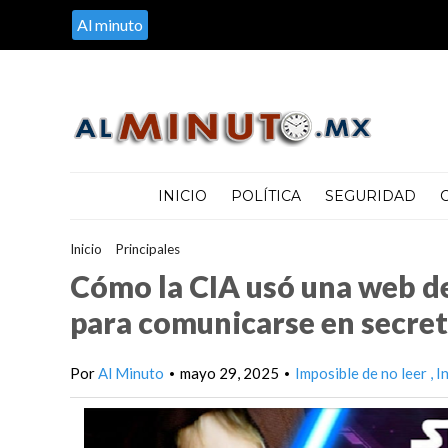
Al minuto
INICIO
POLÍTICA
SEGURIDAD
Inicio
>
Principales
>
Cómo la CIA usó una web de fans de 'Star W
Cómo la CIA usó una web de 
para comunicarse en secret
Por
Al Minuto
mayo 29, 2025
Imposible de no leer
I
•
•