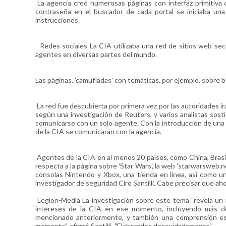
La agencia creó numerosas páginas con interfaz primitiva 
contraseña en el buscador de cada portal se iniciaba una
instrucciones.
Redes sociales La CIA utilizaba una red de sitios web sec
agentes en diversas partes del mundo.
Las páginas, 'camufladas' con temáticas, por ejemplo, sobre be
La red fue descubierta por primera vez por las autoridades 
según una investigación de Reuters, y varios analistas sos
comunicarse con un solo agente. Con la introducción de una 
de la CIA se comunicaran con la agencia.
Agentes de la CIA en al menos 20 países, como China, Brasil,
respecta a la página sobre 'Star Wars', la web 'starwarsweb.
consolas Nintendo y Xbox, una tienda en línea, así como u
investigador de seguridad Ciro Santilli. Cabe precisar que ahora
Legion-Media La investigación sobre este tema "revela un
intereses de la CIA en ese momento, incluyendo más de
mencionado anteriormente, y también una comprensión est
momento", afirmó Santilli. "Elaborados descuidadamente"