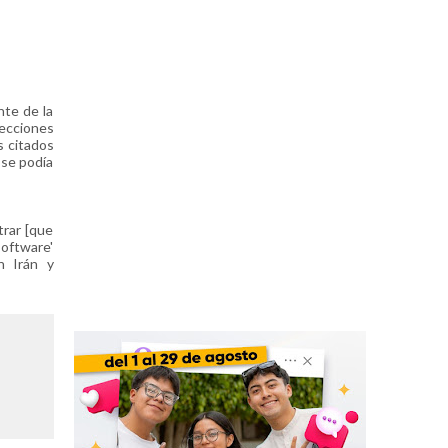
nte de la
recciones
s citados
 se podía
trar [que
software'
n Irán y