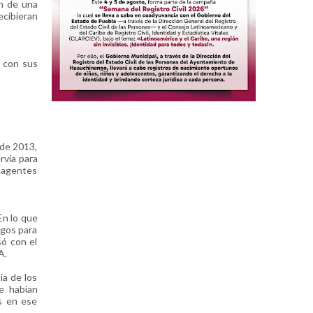
ón de una
cibieran
e con sus
sde 2013,
rvía para
s agentes
En lo que
egos para
só con el
A.
a de los
e habían
s en ese