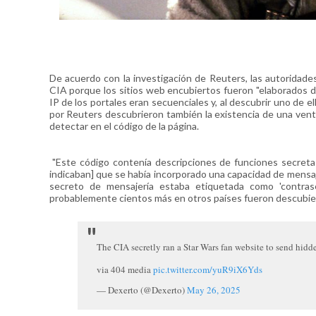
De acuerdo con la investigación de Reuters, las autoridad
CIA porque los sitios web encubiertos fueron "elaborados de
IP de los portales eran secuenciales y, al descubrir uno de e
por Reuters descubrieron también la existencia de una venta
detectar en el código de la página.
"Este código contenía descripciones de funciones secretas, 
indicaban] que se había incorporado una capacidad de mensajer
secreto de mensajería estaba etiquetada como 'contrase
probablemente cientos más en otros países fueron descubier
The CIA secretly ran a Star Wars fan website to send hidd
via 404 media
pic.twitter.com/yuR9iX6Yds
— Dexerto (@Dexerto)
May 26, 2025