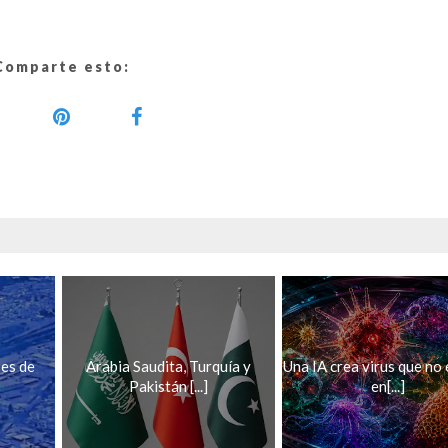
Comparte esto:
ses de
Arabia Saudita, Turquía y
Una IA crea virus que no 
Pakistán [...]
en[...]