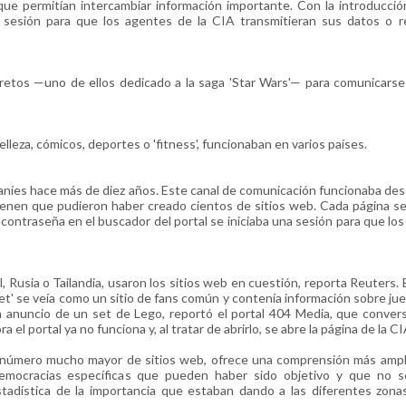
que permitían intercambiar información importante. Con la introducci
 sesión para que los agentes de la CIA transmitieran sus datos o re
retos —uno de ellos dedicado a la saga 'Star Wars'— para comunicars
lleza, cómicos, deportes o 'fitness', funcionaban en varios países.
iraníes hace más de diez años. Este canal de comunicación funcionaba de
tienen que pudieron haber creado cientos de sitios web. Cada página se
contraseña en el buscador del portal se iniciaba una sesión para que lo
 Rusia o Tailandia, usaron los sitios web en cuestión, reporta Reuters. 
net' se veía como un sitio de fans común y contenía información sobre ju
n anuncio de un set de Lego, reportó el portal 404 Media, que conver
 el portal ya no funciona y, al tratar de abrirlo, se abre la página de la CI
 número mucho mayor de sitios web, ofrece una comprensión más ampli
mocracias específicas que pueden haber sido objetivo y que no s
adística de la importancia que estaban dando a las diferentes zona