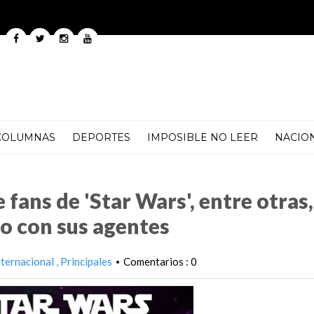
COLUMNAS
DEPORTES
IMPOSIBLE NO LEER
NACIO
ars', entre otras, para comunicarse en secreto con sus agentes
fans de 'Star Wars', entre otras,
o con sus agentes
nternacional
Principales
Comentarios : 0
•