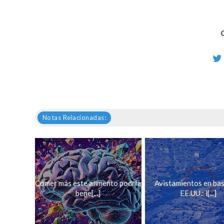
Notas Relacionadas:
Comer más este alimento podría
Avistamientos en ba
bene[...]
EE.UU.: l[...]