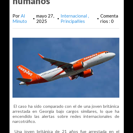
humanos
Por
Al
mayo 27,
Internacional
Comenta
•
•
•
Minuto
2025
Principañles
rios : 0
El caso ha sido comparado con el de una joven británica
arrestada en Georgia bajo cargos similares, lo que ha
encendido las alertas sobre redes internacionales de
narcotráfico.
Una joven británica de 21 años fue arrestada en el