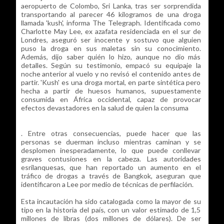
aeropuerto de Colombo, Sri Lanka, tras ser sorprendida
transportando al parecer 46 kilogramos de una droga
llamada 'kush', informa The Telegraph. Identificada como
Charlotte May Lee, ex azafata residenciada en el sur de
Londres, aseguró ser inocente y sostuvo que alguien
puso la droga en sus maletas sin su conocimiento.
Además, dijo saber quién lo hizo, aunque no dio más
detalles. Según su testimonio, empacó su equipaje la
noche anterior al vuelo y no revisó el contenido antes de
partir. 'Kush' es una droga mortal, en parte sintética pero
hecha a partir de huesos humanos, supuestamente
consumida en África occidental, capaz de provocar
efectos devastadores en la salud de quien la consuma
. Entre otras consecuencias, puede hacer que las
personas se duerman incluso mientras caminan y se
desplomen inesperadamente, lo que puede conllevar
graves contusiones en la cabeza. Las autoridades
esrilanquesas, que han reportado un aumento en el
tráfico de drogas a través de Bangkok, aseguran que
identificaron a Lee por medio de técnicas de perfilación.
Esta incautación ha sido catalogada como la mayor de su
tipo en la historia del país, con un valor estimado de 1,5
millones de libras (dos millones de dólares). De ser