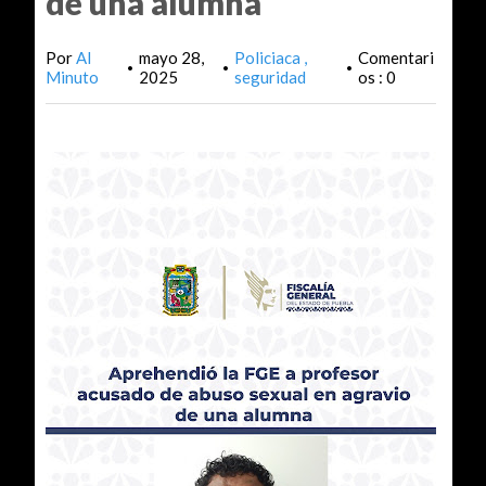
de una alumna
Por
Al
mayo 28,
Policiaca
Comentari
•
•
•
Minuto
2025
seguridad
os : 0