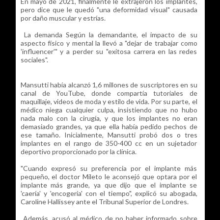
En mayo de 2021, finalmente le extrajeron los implantes,
pero dice que le quedó "una deformidad visual" causada
por daño muscular y estrías.
La demanda Según la demandante, el impacto de su
aspecto físico y mental la llevó a "dejar de trabajar como
'influencer'" y a perder su "exitosa carrera en las redes
sociales".
Mansutti había alcanzó 1,6 millones de suscriptores en su
canal de YouTube, donde compartía tutoriales de
maquillaje, videos de moda y estilo de vida. Por su parte, el
médico niega cualquier culpa, insistiendo que no hubo
nada malo con la cirugía, y que los implantes no eran
demasiado grandes, ya que ella había pedido pechos de
ese tamaño. Inicialmente, Mansutti probó dos o tres
implantes en el rango de 350-400 cc en un sujetador
deportivo proporcionado por la clínica.
"Cuando expresó su preferencia por el implante más
pequeño, el doctor Mileto le aconsejó que optara por el
implante más grande, ya que dijo que el implante se
'caería' y 'encogería' con el tiempo", explicó su abogada,
Caroline Hallissey ante el Tribunal Superior de Londres.
Además, acusó al médico de no haber informado sobre