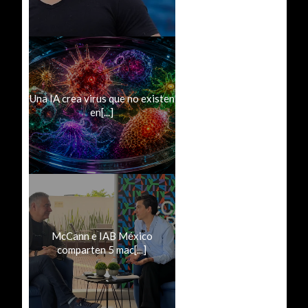
Una IA crea virus que no existen
en[...]
McCann e IAB México
comparten 5 mac[...]