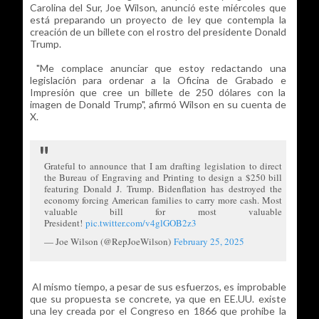
Carolina del Sur, Joe Wilson, anunció este miércoles que
está preparando un proyecto de ley que contempla la
creación de un billete con el rostro del presidente Donald
Trump.
"Me complace anunciar que estoy redactando una
legislación para ordenar a la Oficina de Grabado e
Impresión que cree un billete de 250 dólares con la
imagen de Donald Trump", afirmó Wilson en su cuenta de
X.
Grateful to announce that I am drafting legislation to direct
the Bureau of Engraving and Printing to design a $250 bill
featuring Donald J. Trump. Bidenflation has destroyed the
economy forcing American families to carry more cash. Most
valuable bill for most valuable
President!
pic.twitter.com/v4glGOB2z3
— Joe Wilson (@RepJoeWilson)
February 25, 2025
Al mismo tiempo, a pesar de sus esfuerzos, es improbable
que su propuesta se concrete, ya que en EE.UU. existe
una ley creada por el Congreso en 1866 que prohíbe la