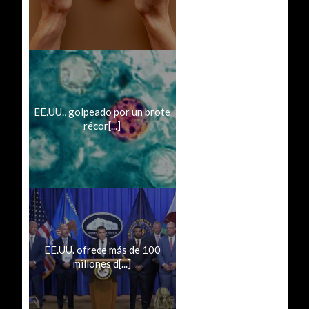
EE.UU., golpeado por un brote
récor[...]
EE.UU. ofrece más de 100
millones d[...]