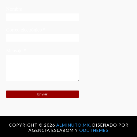
Nombre
Correo electrónico
*
Mensaje
*
COPYRIGHT ©
2026
ALMINUTO.MX.
DISEÑADO POR
AGENCIA ESLABOM Y
ODDTHEMES