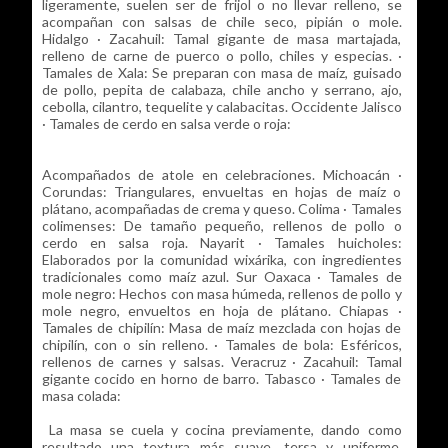
ligeramente, suelen ser de frijol o no llevar relleno, se
acompañan con salsas de chile seco, pipián o mole.
Hidalgo · Zacahuil: Tamal gigante de masa martajada,
relleno de carne de puerco o pollo, chiles y especias. ·
Tamales de Xala: Se preparan con masa de maíz, guisado
de pollo, pepita de calabaza, chile ancho y serrano, ajo,
cebolla, cilantro, tequelite y calabacitas. Occidente Jalisco
· Tamales de cerdo en salsa verde o roja:
Acompañados de atole en celebraciones. Michoacán ·
Corundas: Triangulares, envueltas en hojas de maíz o
plátano, acompañadas de crema y queso. Colima · Tamales
colimenses: De tamaño pequeño, rellenos de pollo o
cerdo en salsa roja. Nayarit · Tamales huicholes:
Elaborados por la comunidad wixárika, con ingredientes
tradicionales como maíz azul. Sur Oaxaca · Tamales de
mole negro: Hechos con masa húmeda, rellenos de pollo y
mole negro, envueltos en hoja de plátano. Chiapas ·
Tamales de chipilín: Masa de maíz mezclada con hojas de
chipilín, con o sin relleno. · Tamales de bola: Esféricos,
rellenos de carnes y salsas. Veracruz · Zacahuil: Tamal
gigante cocido en horno de barro. Tabasco · Tamales de
masa colada:
La masa se cuela y cocina previamente, dando como
resultado una textura más suave, tersa y uniforme.