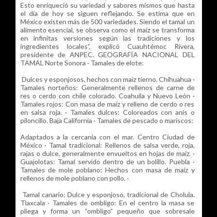
Esto enriqueció su variedad y sabores mismos que hasta
el día de hoy se siguen reflejando. Se estima que en
México existen más de 500 variedades. Siendo el tamal un
alimento esencial, se observa como el maíz se transforma
en infinitas versiones según las tradiciones y los
ingredientes locales”, explicó Cuauhtémoc Rivera,
presidente de ANPEC. GEOGRAFÍA NACIONAL DEL
TAMAL Norte Sonora · Tamales de elote:
Dulces y esponjosos, hechos con maíz tierno. Chihuahua ·
Tamales norteños: Generalmente rellenos de carne de
res o cerdo con chile colorado. Coahuila y Nuevo León ·
Tamales rojos: Con masa de maíz y relleno de cerdo o res
en salsa roja. · Tamales dulces: Coloreados con anís o
piloncillo. Baja California · Tamales de pescado o mariscos:
Adaptados a la cercanía con el mar. Centro Ciudad de
México · Tamal tradicional: Rellenos de salsa verde, roja,
rajas o dulce, generalmente envueltos en hojas de maíz. ·
Guajolotas: Tamal servido dentro de un bolillo. Puebla ·
Tamales de mole poblano: Hechos con masa de maíz y
rellenos de mole poblano con pollo. ·
Tamal canario: Dulce y esponjoso, tradicional de Cholula.
Tlaxcala · Tamales de ombligo: En el centro la masa se
pliega y forma un “ombligo” pequeño que sobresale