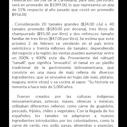
será en promedio de $1099.00, lo que representa un alza
de 15% respecto al año pasado que costó en promedio
$956.00
. Considerando 20 tamales grandes ($24.00 c/u) o 40
tamales promedio ($180.00 por docena), tres litros de
champurrado ($95.00 por litro) y dos refrescos tamaño
familiar de tres litros ($47.00 por litro). Se estima que este
próximo 2 de febrero se venderán en el país entre
veinticinco y treinta millones de tamales; dependiendo
del negocio y la región, las ventas pueden aumentar entre
un 300% y 400% este día. Proveniente del náhuatl
"tamalli", que significa "envuelto", el tamal es un platillo
tradicional de la gastronomía latinoamericana, que
consiste en una masa de maíz rellena de diversos
ingredientes, que se envuelve en hojas (de maíz, plátano,
maguey, entre otras) y se cocina al vapor. “Su historia se
remonta a hace más de 5,000 años.
Fueron creados por las culturas indígenas
mesoamericanas, aztecas, mayas, olmecas y mexicas,
utilizaban diferentes rellenos como carne de guajolote,
pescado, frijoles, chiles y vegetales. Con la llegada de los
españoles, los tamales se adaptaron a nuevos
ingredientes introducidos por los colonizadores, como la
carne de cerdo, res, pollo, pasas, almendras y especias.