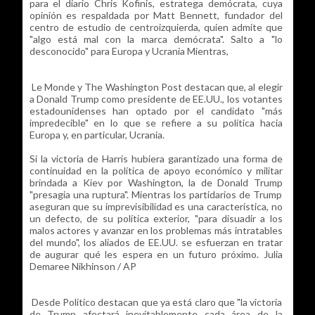
para el diario Chris Kofinis, estratega demócrata, cuya
opinión es respaldada por Matt Bennett, fundador del
centro de estudio de centroizquierda, quien admite que
"algo está mal con la marca demócrata". Salto a "lo
desconocido" para Europa y Ucrania Mientras,
Le Monde y The Washington Post destacan que, al elegir
a Donald Trump como presidente de EE.UU., los votantes
estadounidenses han optado por el candidato "más
impredecible" en lo que se refiere a su política hacia
Europa y, en particular, Ucrania.
Si la victoria de Harris hubiera garantizado una forma de
continuidad en la política de apoyo económico y militar
brindada a Kiev por Washington, la de Donald Trump
"presagia una ruptura". Mientras los partidarios de Trump
aseguran que su imprevisibilidad es una característica, no
un defecto, de su política exterior, "para disuadir a los
malos actores y avanzar en los problemas más intratables
del mundo", los aliados de EE.UU. se esfuerzan en tratar
de augurar qué les espera en un futuro próximo. Julia
Demaree Nikhinson / AP
Desde Politico destacan que ya está claro que "la victoria
de Trump afectará inevitablemente cada área de la