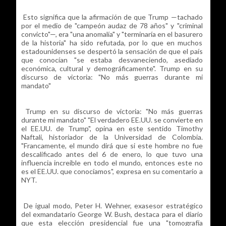
Esto significa que la afirmación de que Trump —tachado
por el medio de "campeón audaz de 78 años" y "criminal
convicto"—, era "una anomalía" y "terminaría en el basurero
de la historia" ha sido refutada, por lo que en muchos
estadounidenses se despertó la sensación de que el país
que conocían "se estaba desvaneciendo, asediado
económica, cultural y demográficamente". Trump en su
discurso de victoria: "No más guerras durante mi
mandato"
Trump en su discurso de victoria: "No más guerras
durante mi mandato" "El verdadero EE.UU. se convierte en
el EE.UU. de Trump", opina en este sentido Timothy
Naftali, historiador de la Universidad de Colombia.
"Francamente, el mundo dirá que si este hombre no fue
descalificado antes del 6 de enero, lo que tuvo una
influencia increíble en todo el mundo, entonces este no
es el EE.UU. que conocíamos", expresa en su comentario a
NYT.
De igual modo, Peter H. Wehner, exasesor estratégico
del exmandatario George W. Bush, destaca para el diario
que esta elección presidencial fue una "tomografía