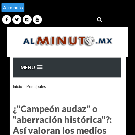
Al minuto
MENU
Inicio
>
Principales
>
¿"Campeón audaz" o "aberración
histórica"?: Así valoran los medios occidentales la victoria de
Trump
¿"Campeón audaz" o
"aberración histórica"?:
Así valoran los medios