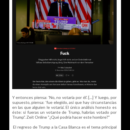
Y entonces piensa: 'No, no votaría por él'. […] Y luego, por
supuesto, piensa: 'fue elegido, así que hay circunstancias
en las que alguien le votaría'. El único análisis honesto es
éste: si fueras un votante de Trump, habrías votado por
Trump". Zeit Online "¿Qué podría hacer este hombre?"
El regreso de Trump a la Casa Blanca es el tema principal