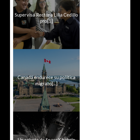
Supervisa Rectora Lilia Cedillo
pro[...]
Canadá endurece su política
migrato[...]
Un cohete de SpaceX habría