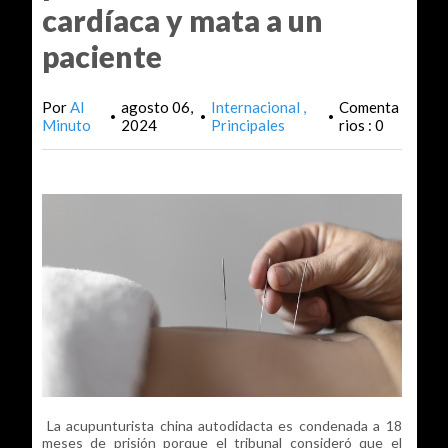
cardíaca y mata a un
paciente
Por
Al
agosto 06,
Internacional
Comenta
•
•
•
Minuto
2024
Principales
rios : 0
La acupunturista china autodidacta es condenada a 18
meses de prisión porque el tribunal consideró que el