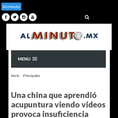
Al minuto
MENU
Inicio
>
Principales
>
Una china que aprendió acupuntura
viendo videos provoca insuficiencia cardíaca y mata a un
paciente
Una china que aprendió
acupuntura viendo videos
provoca insuficiencia