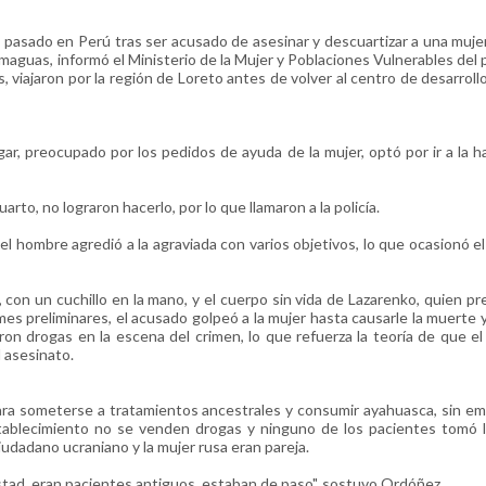
pasado en Perú tras ser acusado de asesinar y descuartizar a una muje
maguas, informó el Ministerio de la Mujer y Poblaciones Vulnerables del p
 viajaron por la región de Loreto antes de volver al centro de desarrollo
ar, preocupado por los pedidos de ayuda de la mujer, optó por ir a la h
arto, no lograron hacerlo, por lo que llamaron a la policía.
, el hombre agredió a la agraviada con varios objetivos, lo que ocasionó el
 con un cuchillo en la mano, y el cuerpo sin vida de Lazarenko, quien p
es preliminares, el acusado golpeó a la mujer hasta causarle la muerte y
on drogas en la escena del crimen, lo que refuerza la teoría de que e
l asesinato.
para someterse a tratamientos ancestrales y consumir ayahuasca, sin em
stablecimiento no se venden drogas y ninguno de los pacientes tomó 
udadano ucraniano y la mujer rusa eran pareja.
stad, eran pacientes antiguos, estaban de paso", sostuvo Ordóñez.