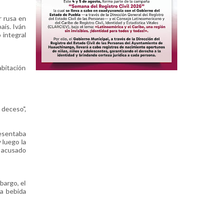
r rusa en
aís. Iván
 integral
abitación
 deceso",
resentaba
 luego la
l acusado
bargo, el
la bebida