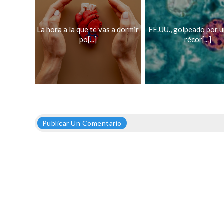
La hora a la que te vas a dormir
EE.UU., golpeado por u
po[...]
récor[...]
Publicar Un Comentario