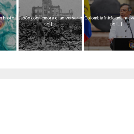
n brote
Japón conmemora el aniversario
Colombia inicia una nuev
del [...]
pol[...]