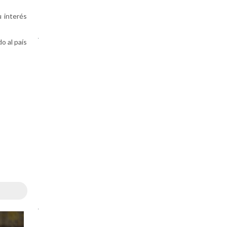
 interés
.
o al país
.