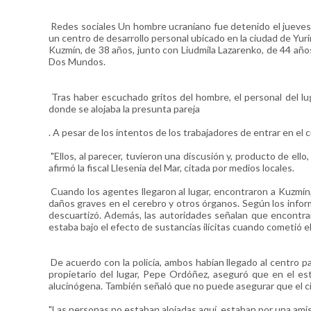
Redes sociales Un hombre ucraniano fue detenido el jueves 
un centro de desarrollo personal ubicado en la ciudad de Yuri
Kuzmín, de 38 años, junto con Liudmila Lazarenko, de 44 años,
Dos Mundos.
Tras haber escuchado gritos del hombre, el personal del lug
donde se alojaba la presunta pareja
. A pesar de los intentos de los trabajadores de entrar en el cu
"Ellos, al parecer, tuvieron una discusión y, producto de ello
afirmó la fiscal Llesenia del Mar, citada por medios locales.
Cuando los agentes llegaron al lugar, encontraron a Kuzmín,
daños graves en el cerebro y otros órganos. Según los inform
descuartizó. Además, las autoridades señalan que encontrar
estaba bajo el efecto de sustancias ilícitas cuando cometió e
De acuerdo con la policía, ambos habían llegado al centro 
propietario del lugar, Pepe Ordóñez, aseguró que en el e
alucinógena. También señaló que no puede asegurar que el ci
"Las personas no estaban alojadas aquí, estaban por una ami