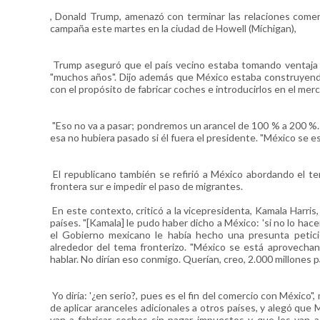
, Donald Trump, amenazó con terminar las relaciones comerc
campaña este martes en la ciudad de Howell (Míchigan),
Trump aseguró que el país vecino estaba tomando ventaja de
"muchos años". Dijo además que México estaba construyend
con el propósito de fabricar coches e introducirlos en el me
"Eso no va a pasar; pondremos un arancel de 100 % a 200 %.
esa no hubiera pasado si él fuera el presidente. "México se 
El republicano también se refirió a México abordando el te
frontera sur e impedir el paso de migrantes.
En este contexto, criticó a la vicepresidenta, Kamala Harris,
países. "[Kamala] le pudo haber dicho a México: 'si no lo hac
el Gobierno mexicano le había hecho una presunta petici
alrededor del tema fronterizo. "México se está aprovechan
hablar. No dirían eso conmigo. Querían, creo, 2.000 millones p
Yo diría: '¿en serio?, pues es el fin del comercio con México"
de aplicar aranceles adicionales a otros países, y alegó que
van a fabricar coches sin pagar impuestos y que los van 