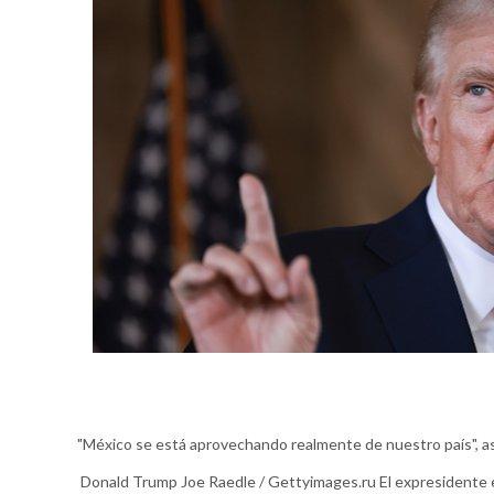
"México se está aprovechando realmente de nuestro país", a
Donald Trump Joe Raedle / Gettyimages.ru El expresidente e