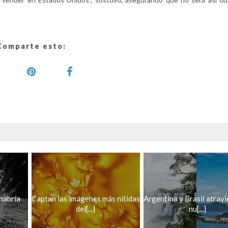
Comparte esto:
habría
Captan las imágenes más nítidas
Argentina y Brasil atravi
del[...]
nu[...]