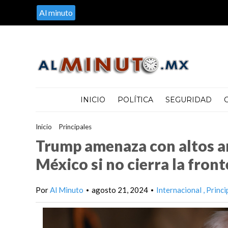
Al minuto
INICIO
POLÍTICA
SEGURIDAD
Inicio
>
Principales
>
Trump amenaza con altos aranceles y el fin 
Trump amenaza con altos ar
México si no cierra la front
Por
Al Minuto
agosto 21, 2024
Internacional
Princi
•
•