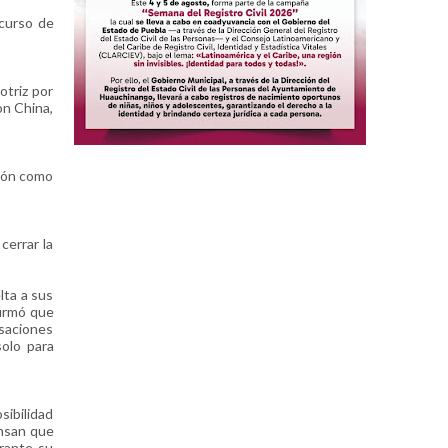
scurso de
otriz por
on China,
ción como
cerrar la
lta a sus
firmó que
saciones
solo para
sibilidad
ensan que
rante su