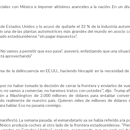
iales con México e imponer altísimos aranceles a la nación. En un di
 Estados Unidos y lo acusó de quitarle el 32 % de la industria autom
o una de las plantas automotrices más grandes del mundo en asocio c
rcado estadounidense "sin pagar impuestos".
 No vamos a permitir que eso pase", aseveró, enfatizando que una situa
está aprovechando"
ma de la delincuencia en EE.UU., haciendo hincapié en la necesidad de 
 por no haber tomado la decisión de cerrar la frontera y enviarlos de vue
en, no vamos a comerciar, no haremos tratos con ustedes'", dijo. Trump a
ón a Washington de 2.000 millones de dólares para entablar conver
do realmente de nuestro país. Quieren miles de millones de dólares 
ara hablar. Eso no pasaría conmigo.
, manifestó. La semana pasada, el exmandatario ya se había referido a la po
 México producía coches al otro lado de la frontera estadounidense. "Pi
a vender en Estados Unidos", sostuvo, asegurando que no será así du