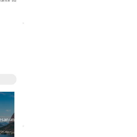
.
esan un
.