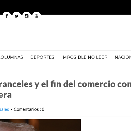
COLUMNAS
DEPORTES
IMPOSIBLE NO LEER
NACIO
del comercio con México si no cierra la frontera
anceles y el fin del comercio co
era
pales
Comentarios : 0
•