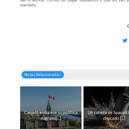
mandato.
Notas Relacionadas:
Canadá endurece su política
Un cohete de SpaceX 
migrato[...]
chocado [...]