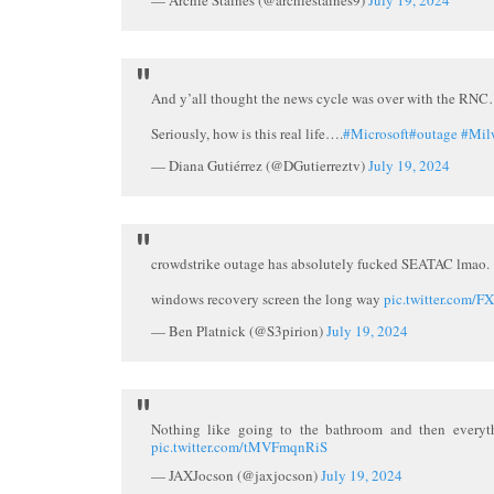
— Archie Staines (@archiestaines9)
July 19, 2024
And y’all thought the news cycle was over with the RN
Seriously, how is this real life….
#Microsoft
#outage
#Mil
— Diana Gutiérrez (@DGutierreztv)
July 19, 2024
crowdstrike outage has absolutely fucked SEATAC lmao.
windows recovery screen the long way
pic.twitter.com/
— Ben Platnick (@S3pirion)
July 19, 2024
Nothing like going to the bathroom and then every
pic.twitter.com/tMVFmqnRiS
— JAXJocson (@jaxjocson)
July 19, 2024