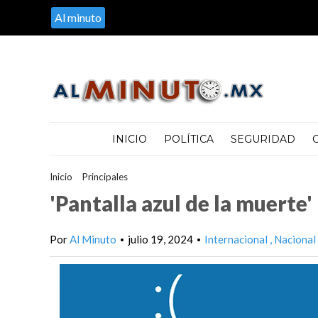
Al minuto
INICIO
POLÍTICA
SEGURIDAD
Inicio
>
Principales
>
'Pantalla azul de la muerte'
'Pantalla azul de la muerte'
Por
Al Minuto
julio 19, 2024
Internacional
Nacional
•
•