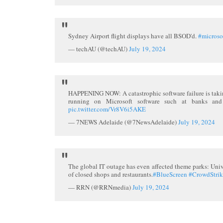
Sydney Airport flight displays have all BSOD'd.
#microso
— techAU (@techAU)
July 19, 2024
HAPPENING NOW: A catastrophic software failure is takin
running on Microsoft software such at banks and
pic.twitter.com/Vr8V6i5AKE
— 7NEWS Adelaide (@7NewsAdelaide)
July 19, 2024
The global IT outage has even affected theme parks: Unive
of closed shops and restaurants.
#BlueScreen
#CrowdStrik
— RRN (@RRNmedia)
July 19, 2024