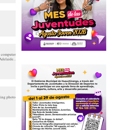
g computers
Adelaide…
ting photos