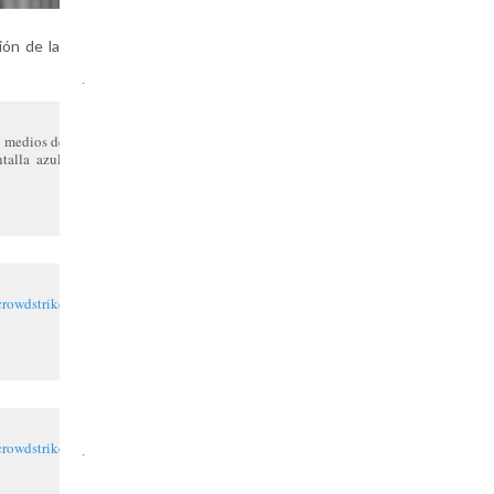
ión de la
.
y medios de
talla azul.
crowdstrike
crowdstrike
.