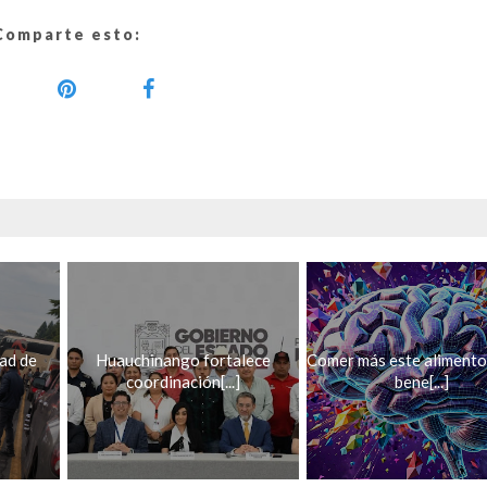
Comparte esto:
ad de
Huauchinango fortalece
Comer más este alimento
coordinación[...]
bene[...]