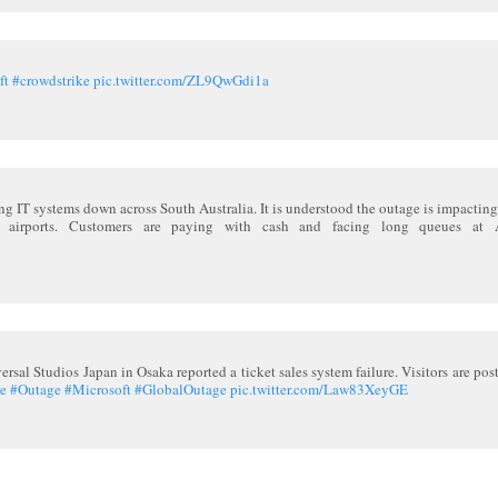
ft
#crowdstrike
pic.twitter.com/ZL9QwGdi1a
g IT systems down across South Australia. It is understood the outage is impactin
 airports. Customers are paying with cash and facing long queues at 
rsal Studios Japan in Osaka reported a ticket sales system failure. Visitors are pos
e
#Outage
#Microsoft
#GlobalOutage
pic.twitter.com/Law83XeyGE