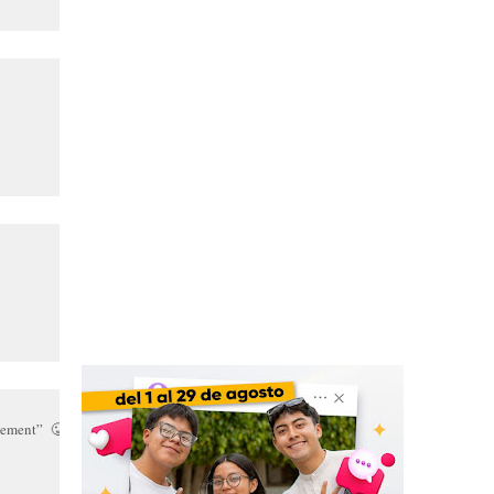
cement” 🥲