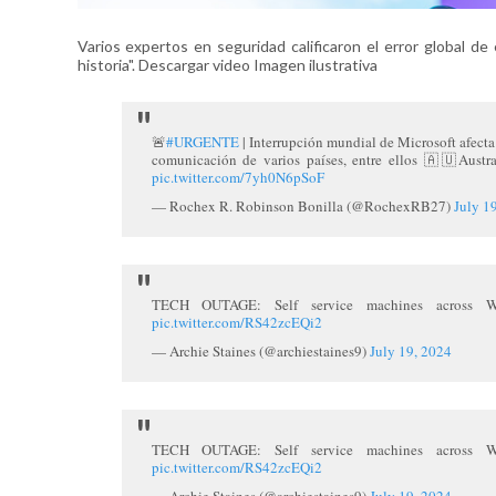
Varios expertos en seguridad calificaron el error global de
historia". Descargar video Imagen ilustrativa
🚨
#URGENTE
| Interrupción mundial de Microsoft afect
comunicación de varios países, entre ellos 🇦🇺Austr
pic.twitter.com/7yh0N6pSoF
— Rochex R. Robinson Bonilla (@RochexRB27)
July 1
TECH OUTAGE: Self service machines across Wo
pic.twitter.com/RS42zcEQi2
— Archie Staines (@archiestaines9)
July 19, 2024
TECH OUTAGE: Self service machines across Wo
pic.twitter.com/RS42zcEQi2