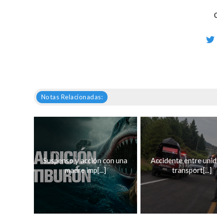
Notas Relacionadas:
Suspenso y acción con una
Accidente entre unid
madre imp[...]
transport[...]