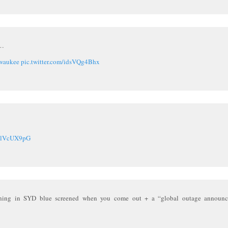
C…
waukee
pic.twitter.com/idsVQg4Bhx
FXlVcUX9pG
thing in SYD blue screened when you come out + a “global outage announ