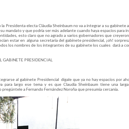
 la Presidenta electa Clàudia Sheinbaum no va a integrar a su gabinete 
n su mandato y que podría ser más adelante cuando haya espacios para i
entidades, esto claro que no agrado a varios gobernadores que creyero
cían estar en alguna secretaria del gabinete presidencial, ¡oh! sorpres
odos los nombres de los integrantes de su gabinete los cuales dará a c
L GABINETE PRESIDENCIAL
tegrarse al gabinete Presidencial dígale que ya no hay espacios por ah
a para largo ese tema y es que Claudia Sheinbaum tiene una larga 
olo pregúntele a Fernando Fernández Noroña que presumía cercanía.