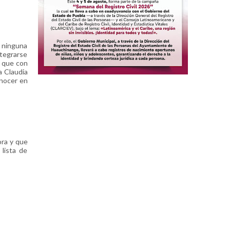
a ninguna
ntegrarse
n que con
a Claudia
onocer en
ora y que
lista de