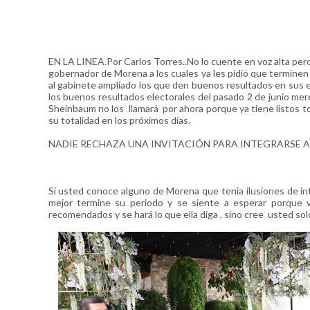
EN LA LINEA.Por Carlos Torres..No lo cuente en voz alta pero
gobernador de Morena a los cuales ya les pidió que termine
al gabinete ampliado los que den buenos resultados en sus 
los buenos resultados electorales del pasado 2 de junio mere
Sheinbaum no los llamará por ahora porque ya tiene listos t
su totalidad en los próximos días.
NADIE RECHAZA UNA INVITACIÓN PARA INTEGRARSE A
Si usted conoce alguno de Morena que tenia ilusiones de in
mejor termine su periodo y se siente a esperar porque v
recomendados y se hará lo que ella diga , sino cree usted s