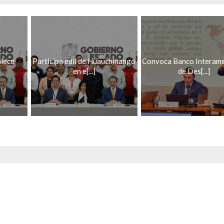
lece
Participa edil de Huauchinango
Convoca Banco Interame
]
en e[...]
de Des[...]