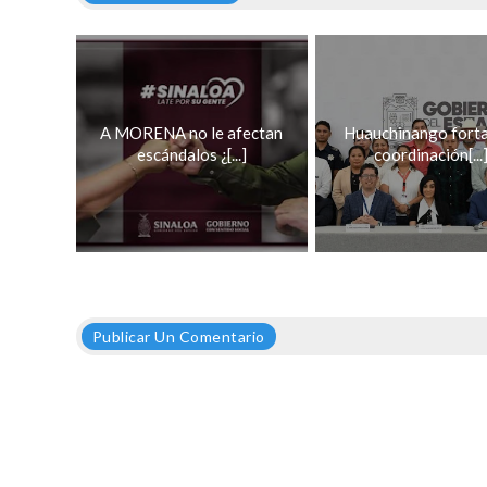
A MORENA no le afectan
Huauchinango forta
escándalos ¿[...]
coordinación[...
Publicar Un Comentario