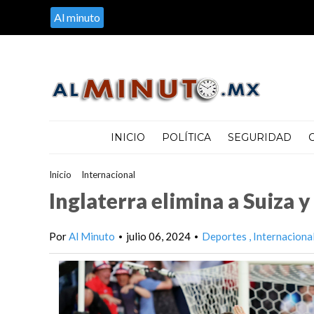
Al minuto
INICIO
POLÍTICA
SEGURIDAD
Inicio
>
Internacional
>
Inglaterra elimina a Suiza y se abre paso 
Inglaterra elimina a Suiza y
Por
Al Minuto
julio 06, 2024
Deportes
Internaciona
•
•