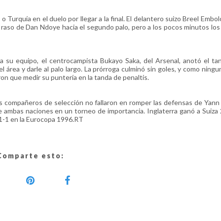
o Turquía en el duelo por llegar a la final. El delantero suizo Breel Embolo
 raso de Dan Ndoye hacia el segundo palo, pero a los pocos minutos los
 su equipo, el centrocampista Bukayo Saka, del Arsenal, anotó el ta
 área y darle al palo largo. La prórroga culminó sin goles, y como ningu
eron que medir su puntería en la tanda de penaltis.
 sus compañeros de selección no fallaron en romper las defensas de Yan
e ambas naciones en un torneo de importancia. Inglaterra ganó a Suiza 
1-1 en la Eurocopa 1996.RT
Comparte esto: