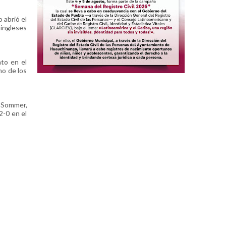
 abrió el
 ingleses
nto en el
no de los
n Sommer,
2-0 en el