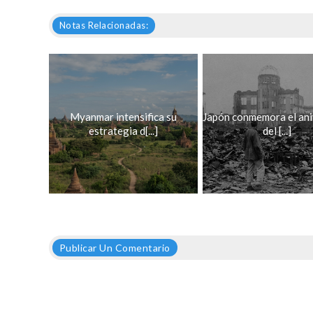
Notas Relacionadas:
Myanmar intensifica su
Japón conmemora el ani
estrategia d[...]
del [...]
Publicar Un Comentario