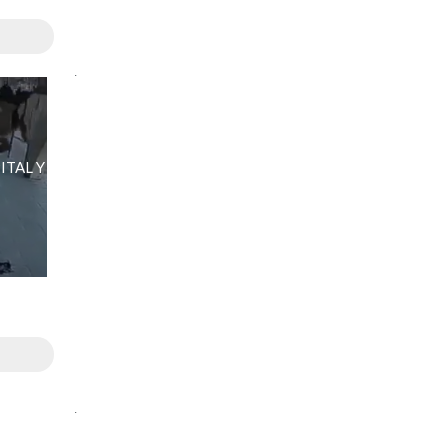
.
ITAL Y
.