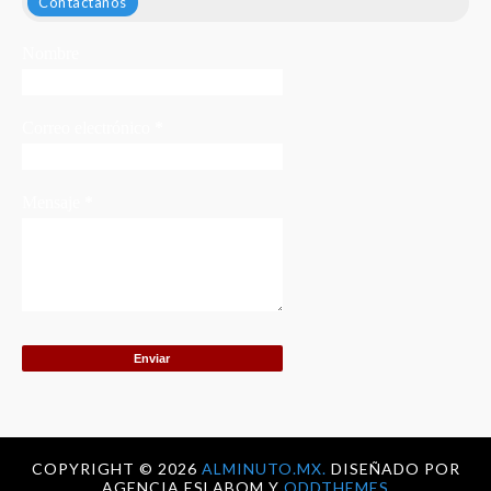
Contáctanos
Nombre
Correo electrónico
*
Mensaje
*
COPYRIGHT ©
2026
ALMINUTO.MX.
DISEÑADO POR
AGENCIA ESLABOM Y
ODDTHEMES