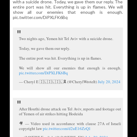
with a suicide drone. Today, we gave them our reply. The
entire port was hit. Everything is up in flames. We will
show all our enemies that enough is enough.
pic.twitter.com/DiPXLFK6Bq
Two nights ago, Yemen hit Tel Aviv with a suicide drone.
Today, we gave them our reply.
The entire port was hit. Everything is up in flames.
We will show all our enemies that enough is enough.
pic.twitter.com/DiPXLFK6Bq
— Cheryl E 🇮🇱🇮🇱🇮🇱🎗️ (@CherylWroteIt)
July 20, 2024
After Houthi drone attack on Tel Aviv, reports and footage out
of Yemen of air strikes hitting Hodeida
🎥 — Video used in accordance with clause 27A of Israeli
copyright law
pic.twitter.com/d2uE16ZzQ1