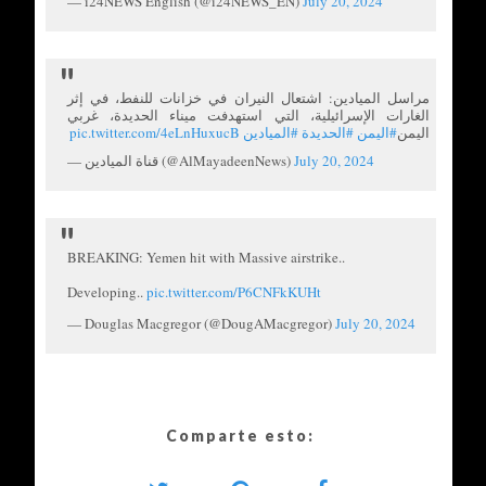
— i24NEWS English (@i24NEWS_EN)
July 20, 2024
مراسل الميادين: اشتعال النيران في خزانات للنفط، في إثر
الغارات الإسرائيلية، التي استهدفت ميناء الحديدة، غربي
pic.twitter.com/4eLnHuxucB
#الميادين
#الحديدة
#اليمن
اليمن
— قناة الميادين (@AlMayadeenNews)
July 20, 2024
BREAKING: Yemen hit with Massive airstrike..
Developing..
pic.twitter.com/P6CNFkKUHt
— Douglas Macgregor (@DougAMacgregor)
July 20, 2024
Comparte esto: