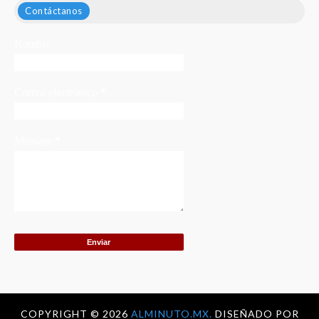
Contáctanos
Nombre
Correo electrónico
*
Mensaje
*
COPYRIGHT ©
2026
ALMINUTO.MX.
DISEÑADO POR