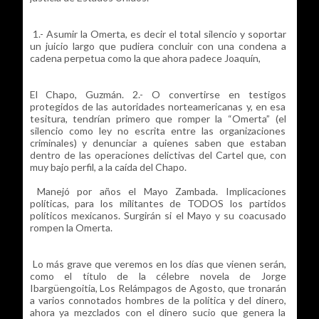
1.- Asumir la Omerta, es decir el total silencio y soportar
un juicio largo que pudiera concluir con una condena a
cadena perpetua como la que ahora padece Joaquín,
El Chapo, Guzmán. 2.- O convertirse en testigos
protegidos de las autoridades norteamericanas y, en esa
tesitura, tendrían primero que romper la “Omerta” (el
silencio como ley no escrita entre las organizaciones
criminales) y denunciar a quienes saben que estaban
dentro de las operaciones delictivas del Cartel que, con
muy bajo perfil, a la caída del Chapo.
Manejó por años el Mayo Zambada. Implicaciones
políticas, para los militantes de TODOS los partidos
políticos mexicanos. Surgirán si el Mayo y su coacusado
rompen la Omerta.
Lo más grave que veremos en los días que vienen serán,
como el título de la célebre novela de Jorge
Ibargüengoitia, Los Relámpagos de Agosto, que tronarán
a varios connotados hombres de la política y del dinero,
ahora ya mezclados con el dinero sucio que genera la