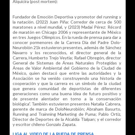
Alquicira (post mortem):
Fundador de Emoción Deportiva y promotor del running y
la natación. (2022) Juan Piña: Corredor de cerca de 500
maratones a nivel mundial, y (2023) Madaí Pérez: Récord
de maratón en Chicago 2006 y representante de México
en tres Juegos Olímpicos. En la rueda de prensa para dar a
conocer pormenores de la Carrera Día del Padre Dolo-
Neurobión 21k estuvieron presentes, además de Sánchez
Navarro y los reconocidos, el director general de la
Carrera, Humberto Trejo Veytia; Rafael Obregón, director
General de Sistemas de Áreas Naturales Protegidas y
Áreas de Valor Ambiental del Gobierno de la Ciudad de
México, quien destacó que entre las autoridades y la
Asociación se ha venido construyendo una historia de
cooperación y que la carrera es un símbolo de la ciudad
que genera comunidad de deportistas de diferentes
generaciones como una buena idea de futuro positivo y
de presente alentador en torno a la conservación
biológica”. También estuvieron presentes Natalia Cabrera,
gerente de marca de DoloNeurobión; Abraham Basurto,
Running and Trainning Marketing de Puma; Pablo Ortiz,
Director de Deportes de la Alcaldía Tlalpan; y el corredor
y escritor chileno Gonzalo Zapata.
LIGA AL VIDEO DE LA RUEDA DE PRENSA