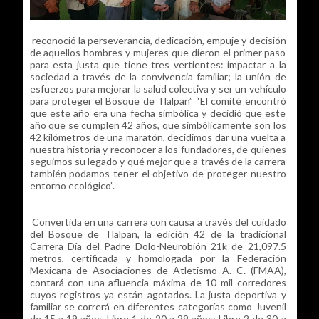
reconoció la perseverancia, dedicación, empuje y decisión
de aquellos hombres y mujeres que dieron el primer paso
para esta justa que tiene tres vertientes: impactar a la
sociedad a través de la convivencia familiar; la unión de
esfuerzos para mejorar la salud colectiva y ser un vehículo
para proteger el Bosque de Tlalpan” “El comité encontró
que este año era una fecha simbólica y decidió que este
año que se cumplen 42 años, que simbólicamente son los
42 kilómetros de una maratón, decidimos dar una vuelta a
nuestra historia y reconocer a los fundadores, de quienes
seguimos su legado y qué mejor que a través de la carrera
también podamos tener el objetivo de proteger nuestro
entorno ecológico”.
Convertida en una carrera con causa a través del cuidado
del Bosque de Tlalpan, la edición 42 de la tradicional
Carrera Día del Padre Dolo-Neurobión 21k de 21,097.5
metros, certificada y homologada por la Federación
Mexicana de Asociaciones de Atletismo A. C. (FMAA),
contará con una afluencia máxima de 10 mil corredores
cuyos registros ya están agotados. La justa deportiva y
familiar se correrá en diferentes categorías como Juvenil
de 15 a 19 años, Libre 1 de 20 a 29 años; Libre 2 de 30 a