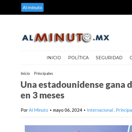
Al minuto
INICIO
POLÍTICA
SEGURIDAD
Inicio
>
Principales
>
Una estadounidense gana dos premios de un
Una estadounidense gana do
en 3 meses
Por
Al Minuto
mayo 06, 2024
Internacional
Principa
•
•