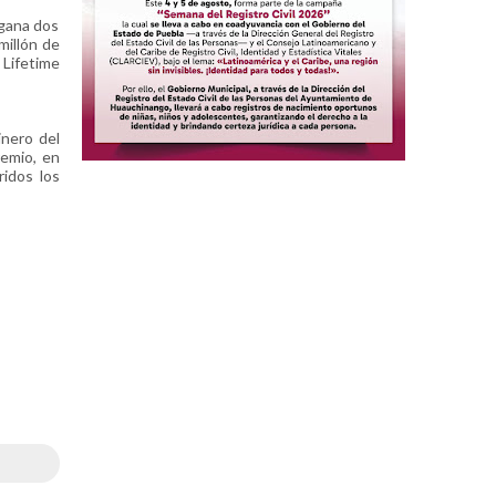
 gana dos
millón de
 Lifetime
nero del
remio, en
ridos los