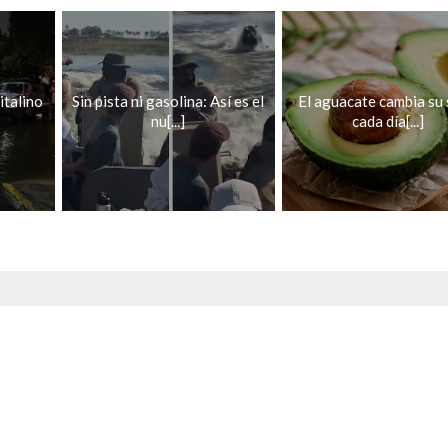
italino
Sin pista ni gasolina: Así es el
El aguacate cambia su
nu[...]
cada día[...]