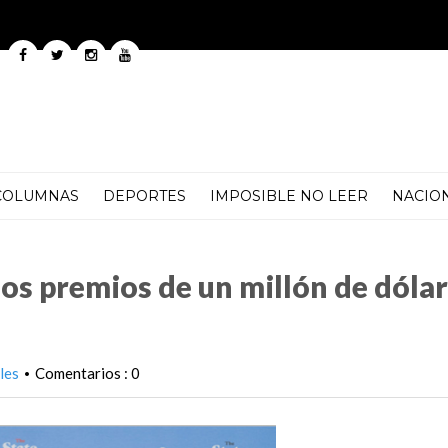
COLUMNAS
DEPORTES
IMPOSIBLE NO LEER
NACIO
 millón de dólares en 3 meses
s premios de un millón de dóla
les
Comentarios : 0
•