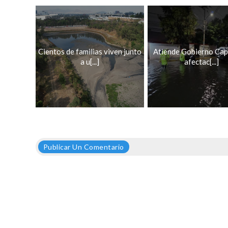
Cientos de familias viven junto
Atiende Gobierno Cap
a u[...]
afectac[...]
Publicar Un Comentario