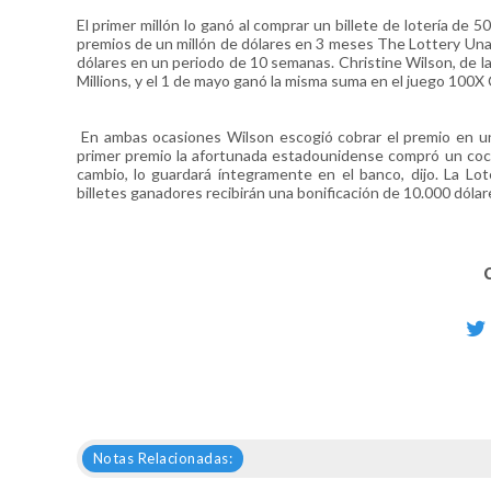
El primer millón lo ganó al comprar un billete de lotería de
premios de un millón de dólares en 3 meses The Lottery Una
dólares en un periodo de 10 semanas. Christine Wilson, de la 
Millions, y el 1 de mayo ganó la misma suma en el juego 100X 
En ambas ocasiones Wilson escogió cobrar el premio en un
primer premio la afortunada estadounidense compró un coch
cambio, lo guardará íntegramente en el banco, dijo. La L
billetes ganadores recibirán una bonificación de 10.000 dóla
Notas Relacionadas: