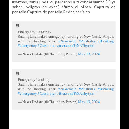
lloviznas, había unos 20 pelícanos a favor del viento [...] ya
sabes, peligros de aves", afirmó el piloto. Captura de
pantalla Captura de pantalla Redes sociales
Emergency Landing-
Small plane makes emergency landing at New Castle Airport
with no landing gear.
#Newcastle
#Australia
#Breaking
#emergency
#Crash
pic.twitter.com/PrXAThytpm
— News Update (@ChaudharyParvez)
May 13, 2024
Emergency Landing-
Small plane makes emergency landing at New Castle Airport
with no landing gear.
#Newcastle
#Australia
#Breaking
#emergency
#Crash
pic.twitter.com/PrXAThytpm
— News Update (@ChaudharyParvez)
May 13, 2024