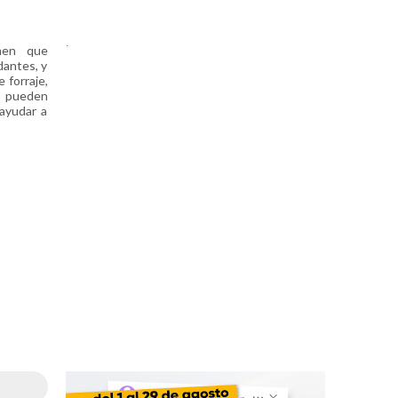
.
nen que
dantes, y
 forraje,
l, pueden
 ayudar a