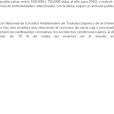
podría salvar entre 500.000 y 750.000 vidas al año para 2050, y reducir
encia de enfermedades relacionadas con la dieta, según un artículo publi
ituto Nacional de Estudios Ambientales de Tsukuba (Japón) y de la Unive
ez hay más pruebas que relacionan el consumo de carne roja y procesa
plo las cardiopatías coronarias, los accidentes cerebrovasculares, la d
lrededor de 70 % de todas las muertes en el mundo e