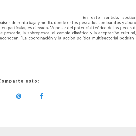
En este sentido, sostie
s países de renta baja y media, donde estos pescados son baratos y abun
n particular, es elevado. "A pesar del potencial teórico de los peces de
de pescado, la sobrepesca, el cambio climático y la aceptación cultura
econocen. "La coordinación y la acción política multisectorial podrían
Comparte esto: