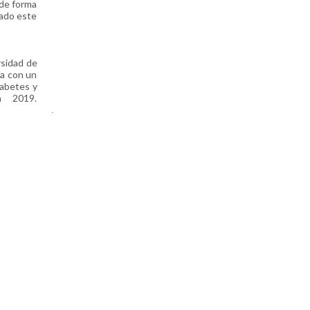
 de forma
cado este
rsidad de
da con un
iabetes y
n 2019.
.