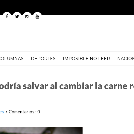
COLUMNAS
DEPORTES
IMPOSIBLE NO LEER
NACIO
cambiar la carne roja por pescado
odría salvar al cambiar la carne r
es
Comentarios : 0
•