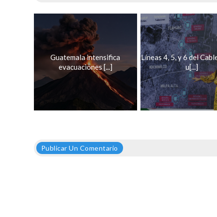
Guatemala intensifica
Líneas 4, 5, y 6 del Cab
evacuaciones [...]
u[...]
Publicar Un Comentario