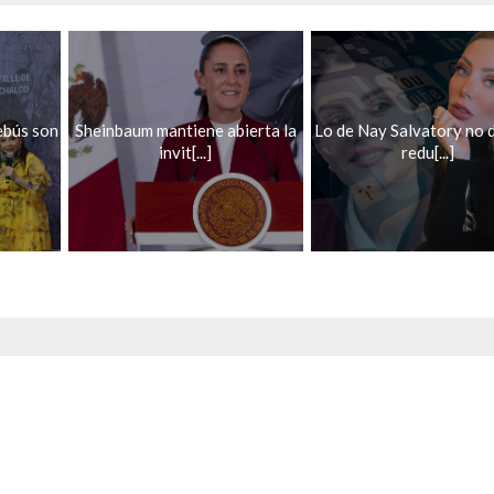
lebús son
Sheinbaum mantiene abierta la
Lo de Nay Salvatory no 
invit[...]
redu[...]