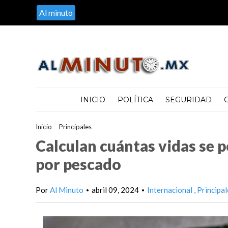
Al minuto
INICIO
POLÍTICA
SEGURIDAD
Inicio
>
Principales
>
Calculan cuántas vidas se podría salvar al 
Calculan cuántas vidas se p
por pescado
Por
Al Minuto
abril 09, 2024
Internacional
Principal
•
•