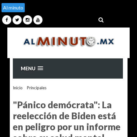
Al minuto
MENU
Inicio
>
Principales
>
"Pánico demócrata": La reelección de
Biden está en peligro por un informe sobre su salud mental
"Pánico demócrata": La
reelección de Biden está
en peligro por un informe