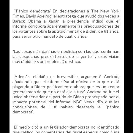
"Pánico demócrata" En declaraciones a The New York
Times, David Axelrod, el estratega que ayudó dos veces a
Barack Obama a ganar la presidencia, indicó que el
informe corrobora aparentemente las preocupaciones de
los votantes sobre la aptitud mental de Biden, de 81 años,
para servir otro mandato de cuatro años.
"Las cosas más dañinas en política son las que confirman
las sospechas preexistentes de la gente, y esas viajan
muy rápido. Es un problema", destacó.
Además, el daño es irreversible, argumentó Axelrod,
añadiendo que el informe "va al núcleo de lo que está
plagando a Biden políticamente ahora, que es un temor
generalizado de que no está a la altura". Axelrod no fue el
único observador del partido de Biden preocupado por el
impacto potencial del informe. NBC News dijo que las
conclusiones de Hur habían desatado el "pánico
demócrata".
El medio citó a un legislador demócrata no identificado
que calificó los comentarios del fiscal especial como "una