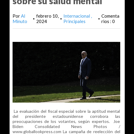
sobre su salud mental
Por
Al
febrero 10,
Internacional
Comenta
•
•
•
Minuto
2024
Principales
rios : 0
La evaluación del fiscal especial sobre la aptitud mental
del presidente estadounidense corrobora las
preocupaciones de los votantes, según expertos. Joe
Biden Consolidated News Photos /
www.globallookpress.com La campaña de reelección del