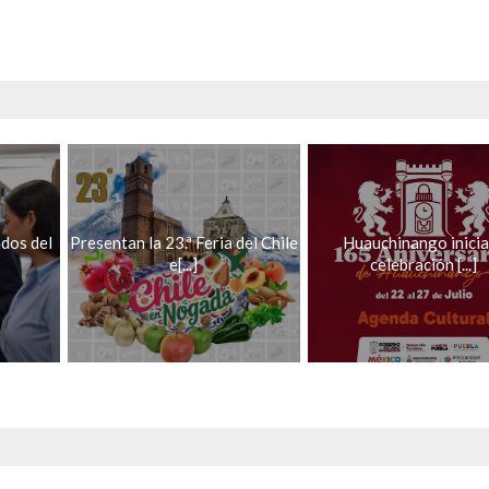
dos del
Presentan la 23.ª Feria del Chile
Huauchinango inicia
e[...]
celebración [...]