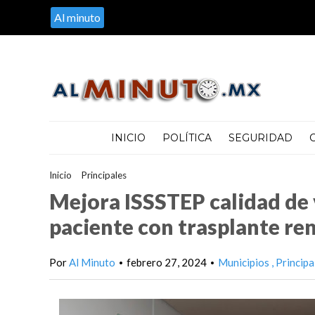
Al minuto
INICIO
POLÍTICA
SEGURIDAD
Inicio
>
Principales
>
Mejora ISSSTEP calidad de vida de població
Mejora ISSSTEP calidad de v
paciente con trasplante ren
Por
Al Minuto
febrero 27, 2024
Municipios
Principa
•
•