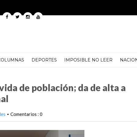
COLUMNAS
DEPORTES
IMPOSIBLE NO LEER
NACIO
n; da de alta a paciente con trasplante renal
ida de población; da de alta a
al
les
Comentarios : 0
•