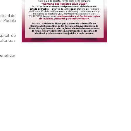
alidad de
de Puebla
pital de
alta tras
eneficiar