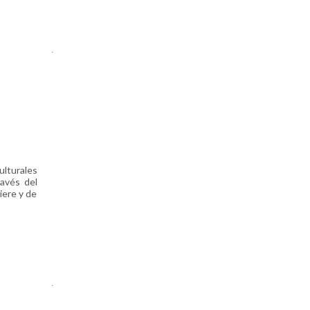
.
ulturales
ravés del
iere y de
.